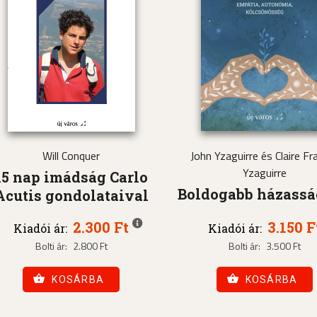
Will Conquer
John Yzaguirre és Claire Fra
Yzaguirre
15 nap imádság Carlo
Boldogabb házass
Acutis gondolataival
2.300 Ft
3.150 F
Kiadói ár:
Kiadói ár:
Bolti ár:
2.800 Ft
Bolti ár:
3.500 Ft
KOSÁRBA
KOSÁRBA