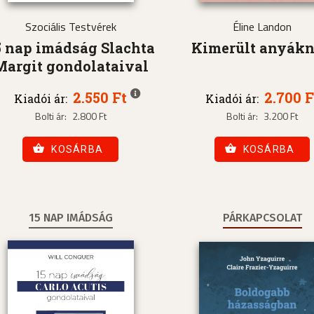
Szociális Testvérek
Éline Landon
5 nap imádság Slachta
Kimerült anyák
Margit gondolataival
2.550 Ft
2.700 F
Kiadói ár:
Kiadói ár:
Bolti ár:
2.800 Ft
Bolti ár:
3.200 Ft
KOSÁRBA
KOSÁRBA
15 NAP IMÁDSÁG
PÁRKAPCSOLAT