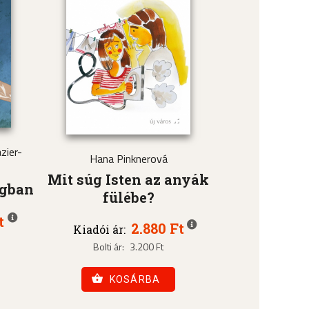
zier-
Hana Pinknerová
Mit súg Isten az anyák
ágban
fülébe?
t
2.880 Ft
Kiadói ár:
Bolti ár:
3.200 Ft
KOSÁRBA