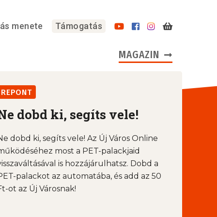
lás menete
Támogatás
MAGAZIN
REPONT
Ne dobd ki, segíts vele!
Ne dobd ki, segíts vele! Az Új Város Online
működéséhez most a PET-palackjaid
visszaváltásával is hozzájárulhatsz. Dobd a
PET-palackot az automatába, és add az 50
Ft-ot az Új Városnak!