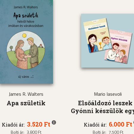
James R. Walters
Mario Iasevoli
Apa születik
Elsőáldozó leszek
Gyónni készülök eg
3.520 Ft
6.000 Ft
Kiadói ár:
Kiadói ár:
Bolti ár:
3.800 Ft
Bolti ár:
7.500 Ft