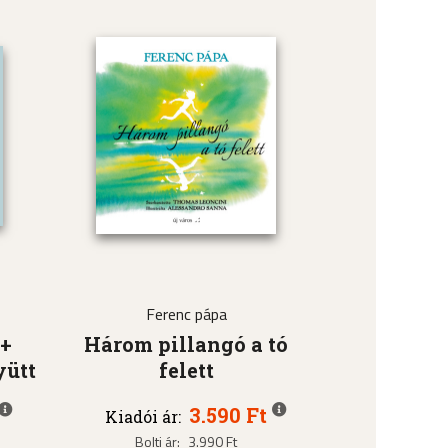
Ferenc pápa
 +
Három pillangó a tó
yütt
felett
3.590 Ft
Kiadói ár:
Bolti ár:
3.990 Ft