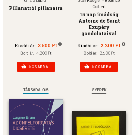
Chiara Lubich
Stan Rougier - Béatrice
Guibert
Pillanatról pillanatra
15 nap imádság
Antoine de Saint
Exupéry
gondolataival
3.500 Ft
2.200 Ft
Kiadói ár:
Kiadói ár:
Bolti ár:
4.200 Ft
Bolti ár:
2.500 Ft
KOSÁRBA
KOSÁRBA
TÁRSADALOM
GYEREK