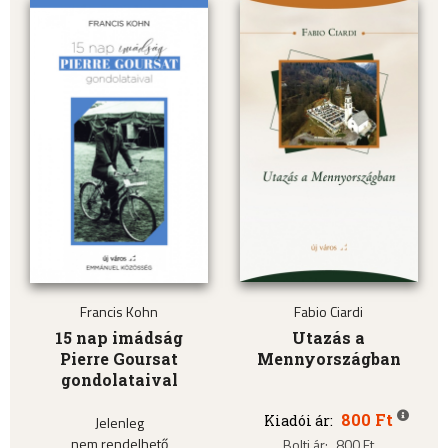
Francis Kohn
Fabio Ciardi
15 nap imádság
Utazás a
Pierre Goursat
Mennyországban
gondolataival
800 Ft
Kiadói ár:
Jelenleg
nem rendelhető
Bolti ár:
800 Ft