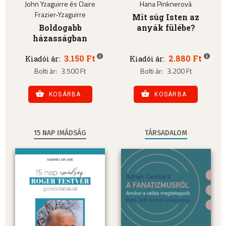
John Yzaguirre és Claire
Hana Pinknerová
Frazier-Yzaguirre
Mit súg Isten az
Boldogabb
anyák fülébe?
házasságban
3.150 Ft
2.880 Ft
Kiadói ár:
Kiadói ár:
Bolti ár:
3.500 Ft
Bolti ár:
3.200 Ft
KOSÁRBA
KOSÁRBA
15 NAP IMÁDSÁG
TÁRSADALOM