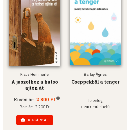
Klaus Hemmerle
Barlay Ágnes
A jászolhoz a hátsó
Cseppekből a tenger
ajtón át
2.800 Ft
Kiadói ár:
Jelenleg
nem rendelhető
Bolti ár:
3.200 Ft
KOSÁRBA