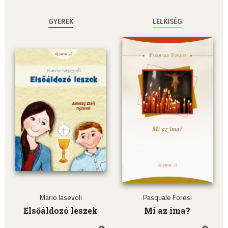
GYEREK
LELKISÉG
Mario Iasevoli
Pasquale Foresi
Elsőáldozó leszek
Mi az ima?