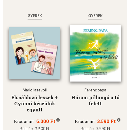
GYEREK
GYEREK
Mario Iasevoli
Ferenc pápa
Elsőáldozó leszek +
Három pillangó a tó
Gyónni készülök
felett
együtt
6.000 Ft
3.590 Ft
Kiadói ár:
Kiadói ár:
Bolti ár:
7.500 Ft
Bolti ár:
3.990 Ft