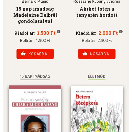
Bernard Pitaud
Rózsásné Kubányi Andrea
15 nap imádság
Akiket Isten a
Madeleine Delbrêl
tenyerén hordott
gondolataival
1.500 Ft
2.000 Ft
Kiadói ár:
Kiadói ár:
Bolti ár:
1.500 Ft
Bolti ár:
2.500 Ft
KOSÁRBA
KOSÁRBA
15 NAP IMÁDSÁG
ÉLETMÓD