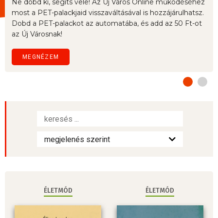
Ne dobd ki, segíts vele! Az Új Város Online működéséhez
most a PET-palackjaid visszaváltásával is hozzájárulhatsz.
Dobd a PET-palackot az automatába, és add az 50 Ft-ot
az Új Városnak!
MEGNÉZEM
ÉLETMÓD
ÉLETMÓD