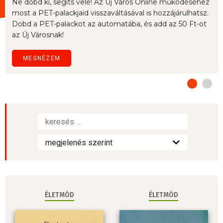
Ne dobd ki, segíts vele! Az Új Város Online működéséhez
most a PET-palackjaid visszaváltásával is hozzájárulhatsz.
Dobd a PET-palackot az automatába, és add az 50 Ft-ot
az Új Városnak!
MEGNÉZEM
ÉLETMÓD
ÉLETMÓD