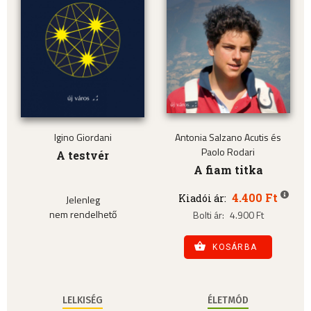
Igino Giordani
Antonia Salzano Acutis és
Paolo Rodari
A testvér
A fiam titka
4.400 Ft
Kiadói ár:
Jelenleg
nem rendelhető
Bolti ár:
4.900 Ft
KOSÁRBA
LELKISÉG
ÉLETMÓD