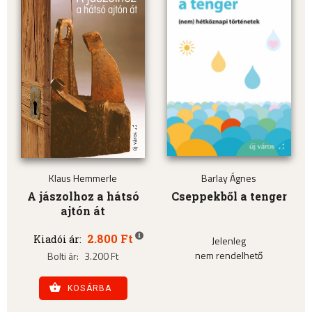
Klaus Hemmerle
Barlay Ágnes
A jászolhoz a hátsó
Cseppekből a tenger
ajtón át
2.800 Ft
Kiadói ár:
Jelenleg
nem rendelhető
Bolti ár:
3.200 Ft
KOSÁRBA