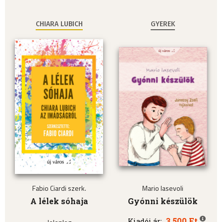
CHIARA LUBICH
GYEREK
Fabio Ciardi szerk.
Mario Iasevoli
A lélek sóhaja
Gyónni készülök
3.500 Ft
Kiadói ár: