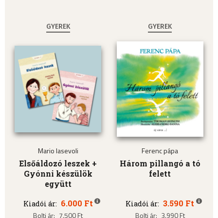
GYEREK
GYEREK
Mario Iasevoli
Ferenc pápa
Elsőáldozó leszek +
Három pillangó a tó
Gyónni készülök
felett
együtt
6.000 Ft
3.590 Ft
Kiadói ár:
Kiadói ár:
Bolti ár:
7.500 Ft
Bolti ár:
3.990 Ft