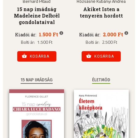
Bernard Pitaud
Rózsásné Kubányi Andrea
15 nap imádság
Akiket Isten a
Madeleine Delbrêl
tenyerén hordott
gondolataival
1.500 Ft
2.000 Ft
Kiadói ár:
Kiadói ár:
Bolti ár:
1.500 Ft
Bolti ár:
2.500 Ft
KOSÁRBA
KOSÁRBA
15 NAP IMÁDSÁG
ÉLETMÓD