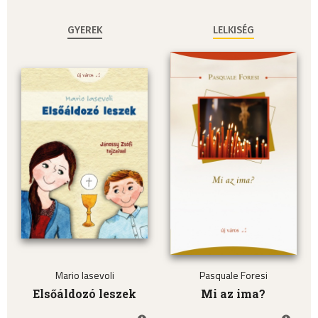
GYEREK
LELKISÉG
Mario Iasevoli
Pasquale Foresi
Elsőáldozó leszek
Mi az ima?