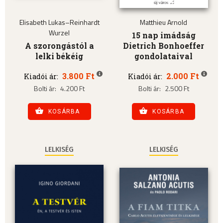
Elisabeth Lukas–Reinhardt
Matthieu Arnold
Wurzel
15 nap imádság
A szorongástól a
Dietrich Bonhoeffer
lelki békéig
gondolataival
3.800 Ft
2.000 Ft
Kiadói ár:
Kiadói ár:
Bolti ár:
4.200 Ft
Bolti ár:
2.500 Ft
KOSÁRBA
KOSÁRBA
LELKISÉG
LELKISÉG