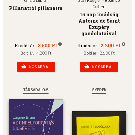
Chiara Lubich
Stan Rougier - Béatrice
Guibert
Pillanatról pillanatra
15 nap imádság
Antoine de Saint
Exupéry
gondolataival
3.500 Ft
2.200 Ft
Kiadói ár:
Kiadói ár:
Bolti ár:
4.200 Ft
Bolti ár:
2.500 Ft
KOSÁRBA
KOSÁRBA
TÁRSADALOM
GYEREK