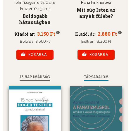
John Yzaguirre és Claire
Hana Pinknerová
Frazier-Yzaguirre
Mit súg Isten az
Boldogabb
anyák fülébe?
házasságban
3.150 Ft
2.880 Ft
Kiadói ár:
Kiadói ár:
Bolti ár:
3.500 Ft
Bolti ár:
3.200 Ft
KOSÁRBA
KOSÁRBA
15 NAP IMÁDSÁG
TÁRSADALOM