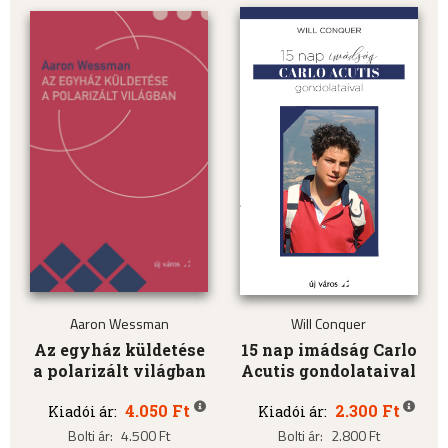
Aaron Wessman
Will Conquer
Az egyház küldetése
15 nap imádság Carlo
a polarizált világban
Acutis gondolataival
4.050 Ft
2.300 Ft
Kiadói ár:
Kiadói ár:
Bolti ár:
4.500 Ft
Bolti ár:
2.800 Ft