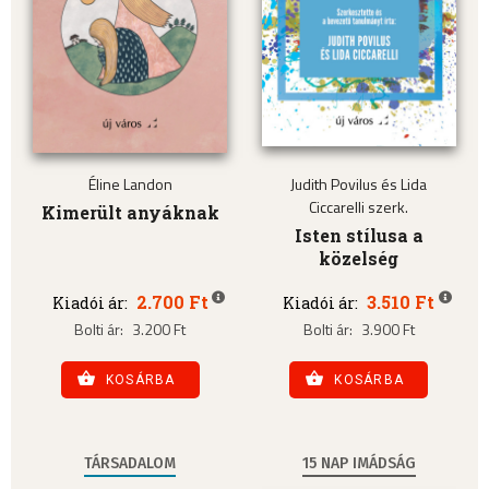
Éline Landon
Judith Povilus és Lida
Ciccarelli szerk.
Kimerült anyáknak
Isten stílusa a
közelség
2.700 Ft
3.510 Ft
Kiadói ár:
Kiadói ár:
Bolti ár:
3.200 Ft
Bolti ár:
3.900 Ft
KOSÁRBA
KOSÁRBA
TÁRSADALOM
15 NAP IMÁDSÁG