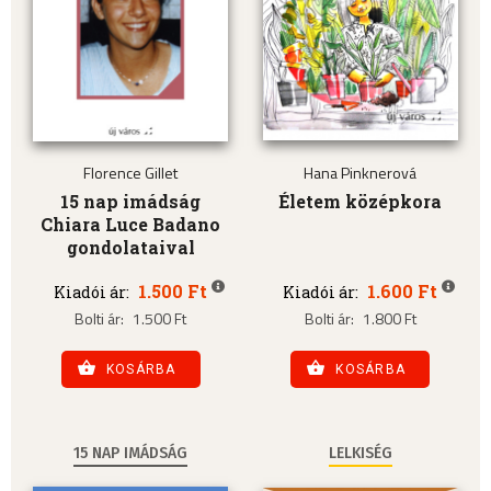
Florence Gillet
Hana Pinknerová
15 nap imádság
Életem középkora
Chiara Luce Badano
gondolataival
1.500 Ft
1.600 Ft
Kiadói ár:
Kiadói ár:
Bolti ár:
1.500 Ft
Bolti ár:
1.800 Ft
KOSÁRBA
KOSÁRBA
15 NAP IMÁDSÁG
LELKISÉG