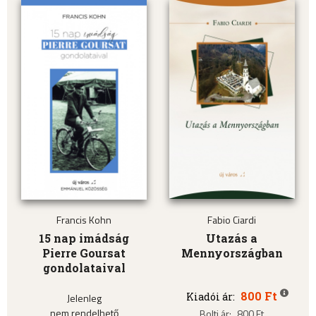
Francis Kohn
Fabio Ciardi
15 nap imádság
Utazás a
Pierre Goursat
Mennyországban
gondolataival
800 Ft
Kiadói ár:
Jelenleg
nem rendelhető
Bolti ár:
800 Ft