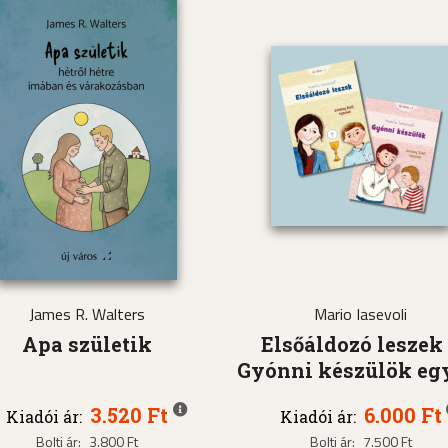
James R. Walters
Mario Iasevoli
Apa születik
Elsőáldozó leszek
Gyónni készülök eg
3.520 Ft
6.000 Ft
Kiadói ár:
Kiadói ár:
Bolti ár:
3.800 Ft
Bolti ár:
7.500 Ft