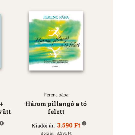
Ferenc pápa
 +
Három pillangó a tó
yütt
felett
3.590 Ft
Kiadói ár:
Bolti ár:
3.990 Ft