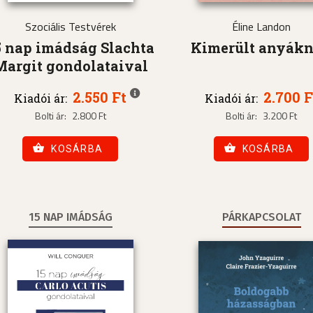
Szociális Testvérek
Éline Landon
5 nap imádság Slachta
Kimerült anyák
Margit gondolataival
2.550 Ft
2.700 F
Kiadói ár:
Kiadói ár:
Bolti ár:
2.800 Ft
Bolti ár:
3.200 Ft
KOSÁRBA
KOSÁRBA
15 NAP IMÁDSÁG
PÁRKAPCSOLAT