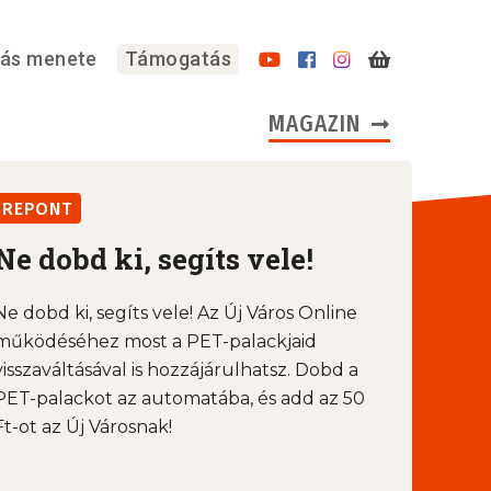
lás menete
Támogatás
MAGAZIN
REPONT
Ne dobd ki, segíts vele!
Ne dobd ki, segíts vele! Az Új Város Online
működéséhez most a PET-palackjaid
visszaváltásával is hozzájárulhatsz. Dobd a
PET-palackot az automatába, és add az 50
Ft-ot az Új Városnak!