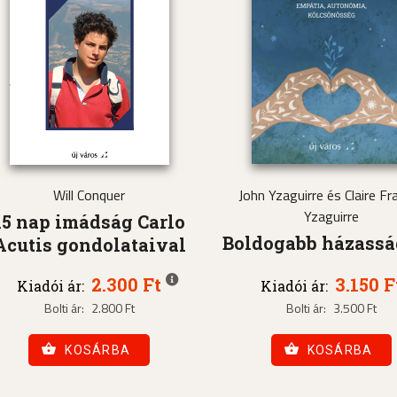
Will Conquer
John Yzaguirre és Claire Fra
Yzaguirre
15 nap imádság Carlo
Boldogabb házass
Acutis gondolataival
2.300 Ft
3.150 F
Kiadói ár:
Kiadói ár:
Bolti ár:
2.800 Ft
Bolti ár:
3.500 Ft
KOSÁRBA
KOSÁRBA