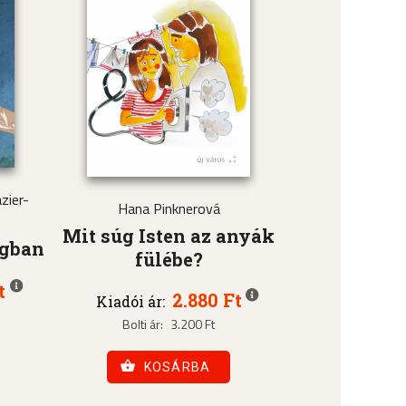
zier-
Hana Pinknerová
Mit súg Isten az anyák
ágban
fülébe?
t
2.880 Ft
Kiadói ár:
Bolti ár:
3.200 Ft
KOSÁRBA