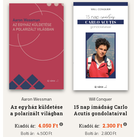
Aaron Wessman
Will Conquer
Az egyház küldetése
15 nap imádság Carlo
a polarizált világban
Acutis gondolataival
4.050 Ft
2.300 Ft
Kiadói ár:
Kiadói ár:
Bolti ár:
4.500 Ft
Bolti ár:
2.800 Ft