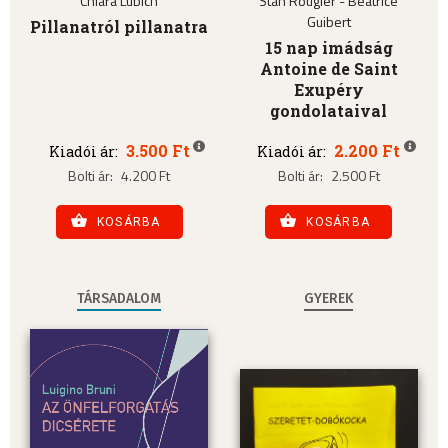
Chiara Lubich
Stan Rougier - Béatrice
Guibert
Pillanatról pillanatra
15 nap imádság
Antoine de Saint
Exupéry
gondolataival
3.500 Ft
2.200 Ft
Kiadói ár:
Kiadói ár:
Bolti ár:
4.200 Ft
Bolti ár:
2.500 Ft
KOSÁRBA
KOSÁRBA
TÁRSADALOM
GYEREK