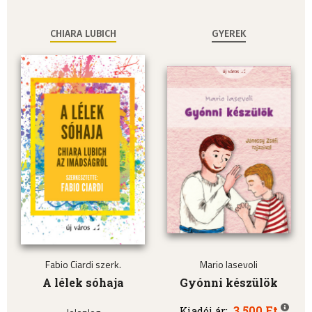
CHIARA LUBICH
GYEREK
Fabio Ciardi szerk.
Mario Iasevoli
A lélek sóhaja
Gyónni készülök
3.500 Ft
Kiadói ár: