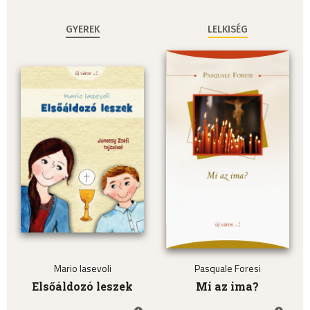
GYEREK
LELKISÉG
Mario Iasevoli
Pasquale Foresi
Elsőáldozó leszek
Mi az ima?