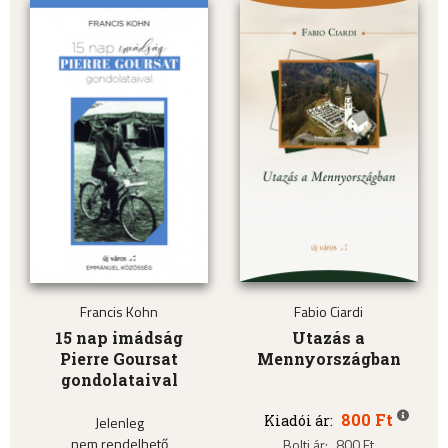
Francis Kohn
Fabio Ciardi
15 nap imádság
Utazás a
Pierre Goursat
Mennyországban
gondolataival
800 Ft
Kiadói ár:
Jelenleg
nem rendelhető
Bolti ár:
800 Ft