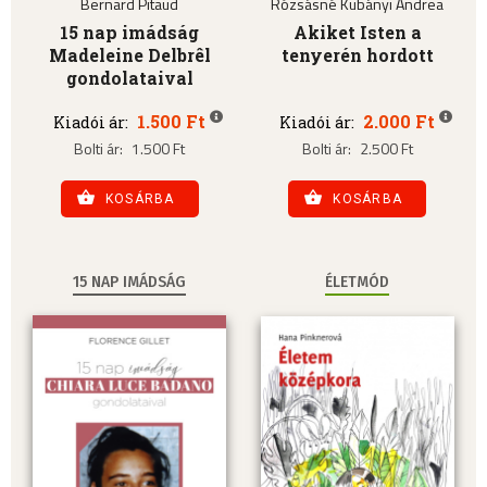
Bernard Pitaud
Rózsásné Kubányi Andrea
15 nap imádság
Akiket Isten a
Madeleine Delbrêl
tenyerén hordott
gondolataival
1.500 Ft
2.000 Ft
Kiadói ár:
Kiadói ár:
Bolti ár:
1.500 Ft
Bolti ár:
2.500 Ft
KOSÁRBA
KOSÁRBA
15 NAP IMÁDSÁG
ÉLETMÓD