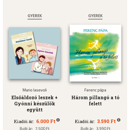
GYEREK
GYEREK
Mario Iasevoli
Ferenc pápa
Elsőáldozó leszek +
Három pillangó a tó
Gyónni készülök
felett
együtt
6.000 Ft
3.590 Ft
Kiadói ár:
Kiadói ár:
Bolti ár:
7.500 Ft
Bolti ár:
3.990 Ft