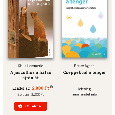
Klaus Hemmerle
Barlay Ágnes
A jászolhoz a hátsó
Cseppekből a tenger
ajtón át
2.800 Ft
Kiadói ár:
Jelenleg
nem rendelhető
Bolti ár:
3.200 Ft
KOSÁRBA