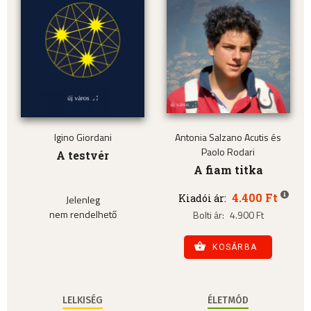
Igino Giordani
Antonia Salzano Acutis és
Paolo Rodari
A testvér
A fiam titka
4.400 Ft
Kiadói ár:
Jelenleg
nem rendelhető
Bolti ár:
4.900 Ft
KOSÁRBA
LELKISÉG
ÉLETMÓD