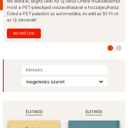
Ne dobd ki, segíts vele! Az Új Város Online működéséhez
most a PET-palackjaid visszaváltásával is hozzájárulhatsz.
Dobd a PET-palackot az automatába, és add az 50 Ft-ot
az Új Városnak!
MEGNÉZEM
ÉLETMÓD
ÉLETMÓD