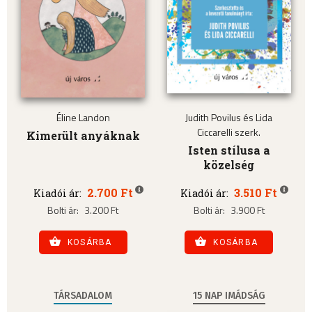
Éline Landon
Judith Povilus és Lida
Ciccarelli szerk.
Kimerült anyáknak
Isten stílusa a
közelség
2.700 Ft
3.510 Ft
Kiadói ár:
Kiadói ár:
Bolti ár:
3.200 Ft
Bolti ár:
3.900 Ft
KOSÁRBA
KOSÁRBA
TÁRSADALOM
15 NAP IMÁDSÁG