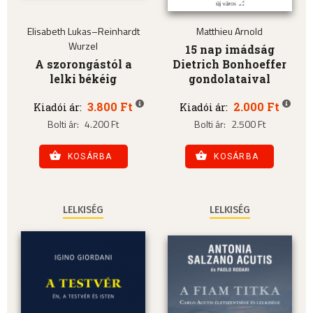
Elisabeth Lukas–Reinhardt
Matthieu Arnold
Wurzel
15 nap imádság
A szorongástól a
Dietrich Bonhoeffer
lelki békéig
gondolataival
3.800 Ft
2.000 Ft
Kiadói ár:
Kiadói ár:
Bolti ár:
4.200 Ft
Bolti ár:
2.500 Ft
KOSÁRBA
KOSÁRBA
LELKISÉG
LELKISÉG