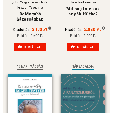
John Yzaguirre és Claire
Hana Pinknerová
Frazier-Yzaguirre
Mit súg Isten az
Boldogabb
anyák fülébe?
házasságban
3.150 Ft
2.880 Ft
Kiadói ár:
Kiadói ár:
Bolti ár:
3.500 Ft
Bolti ár:
3.200 Ft
KOSÁRBA
KOSÁRBA
15 NAP IMÁDSÁG
TÁRSADALOM