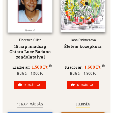
Florence Gillet
Hana Pinknerová
15 nap imádság
Életem középkora
Chiara Luce Badano
gondolataival
1.500 Ft
1.600 Ft
Kiadói ár:
Kiadói ár:
Bolti ár:
1.500 Ft
Bolti ár:
1.800 Ft
KOSÁRBA
KOSÁRBA
15 NAP IMÁDSÁG
LELKISÉG