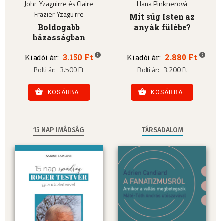
John Yzaguirre és Claire
Hana Pinknerová
Frazier-Yzaguirre
Mit súg Isten az
Boldogabb
anyák fülébe?
házasságban
3.150 Ft
2.880 Ft
Kiadói ár:
Kiadói ár:
Bolti ár:
3.500 Ft
Bolti ár:
3.200 Ft
KOSÁRBA
KOSÁRBA
15 NAP IMÁDSÁG
TÁRSADALOM