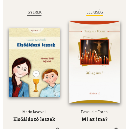
GYEREK
LELKISÉG
Mario Iasevoli
Pasquale Foresi
Elsőáldozó leszek
Mi az ima?