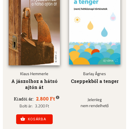
Klaus Hemmerle
Barlay Ágnes
A jászolhoz a hátsó
Cseppekből a tenger
ajtón át
2.800 Ft
Kiadói ár:
Jelenleg
nem rendelhető
Bolti ár:
3.200 Ft
KOSÁRBA