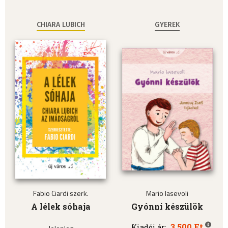
CHIARA LUBICH
GYEREK
Fabio Ciardi szerk.
Mario Iasevoli
A lélek sóhaja
Gyónni készülök
3.500 Ft
Kiadói ár: