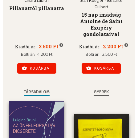
Chiara Lubich
Stan Rougier - Béatrice
Guibert
Pillanatról pillanatra
15 nap imádság
Antoine de Saint
Exupéry
gondolataival
3.500 Ft
2.200 Ft
Kiadói ár:
Kiadói ár:
Bolti ár:
4.200 Ft
Bolti ár:
2.500 Ft
KOSÁRBA
KOSÁRBA
TÁRSADALOM
GYEREK