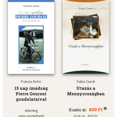
Francis Kohn
Fabio Ciardi
15 nap imádság
Utazás a
Pierre Goursat
Mennyországban
gondolataival
800 Ft
Kiadói ár:
Jelenleg
nem rendelhető
Bolti ár:
800 Ft