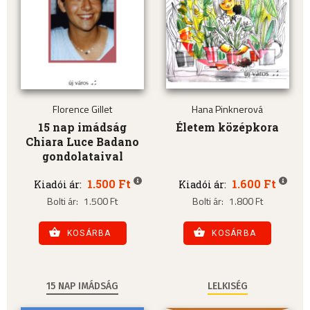
Florence Gillet
Hana Pinknerová
15 nap imádság
Életem középkora
Chiara Luce Badano
gondolataival
1.500 Ft
1.600 Ft
Kiadói ár:
Kiadói ár:
Bolti ár:
1.500 Ft
Bolti ár:
1.800 Ft
KOSÁRBA
KOSÁRBA
15 NAP IMÁDSÁG
LELKISÉG