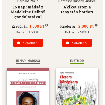
Bernard Pitaud
Rózsásné Kubányi Andrea
15 nap imádság
Akiket Isten a
Madeleine Delbrêl
tenyerén hordott
gondolataival
1.500 Ft
2.000 Ft
Kiadói ár:
Kiadói ár:
Bolti ár:
1.500 Ft
Bolti ár:
2.500 Ft
KOSÁRBA
KOSÁRBA
15 NAP IMÁDSÁG
ÉLETMÓD