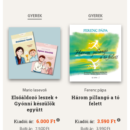
GYEREK
GYEREK
Mario Iasevoli
Ferenc pápa
Elsőáldozó leszek +
Három pillangó a tó
Gyónni készülök
felett
együtt
6.000 Ft
3.590 Ft
Kiadói ár:
Kiadói ár:
Bolti ár:
7.500 Ft
Bolti ár:
3.990 Ft