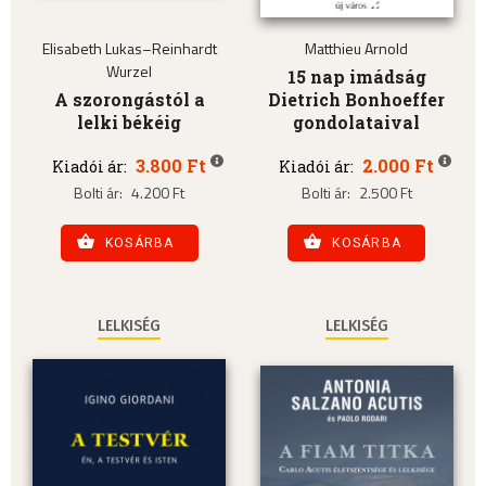
Elisabeth Lukas–Reinhardt
Matthieu Arnold
Wurzel
15 nap imádság
A szorongástól a
Dietrich Bonhoeffer
lelki békéig
gondolataival
3.800 Ft
2.000 Ft
Kiadói ár:
Kiadói ár:
Bolti ár:
4.200 Ft
Bolti ár:
2.500 Ft
KOSÁRBA
KOSÁRBA
LELKISÉG
LELKISÉG