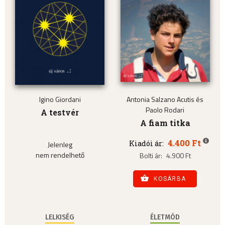
Igino Giordani
Antonia Salzano Acutis és
Paolo Rodari
A testvér
A fiam titka
4.400 Ft
Kiadói ár:
Jelenleg
nem rendelhető
Bolti ár:
4.900 Ft
KOSÁRBA
LELKISÉG
ÉLETMÓD