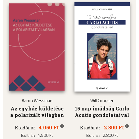
Aaron Wessman
Will Conquer
Az egyház küldetése
15 nap imádság Carlo
a polarizált világban
Acutis gondolataival
4.050 Ft
2.300 Ft
Kiadói ár:
Kiadói ár:
Bolti ár:
4.500 Ft
Bolti ár:
2.800 Ft