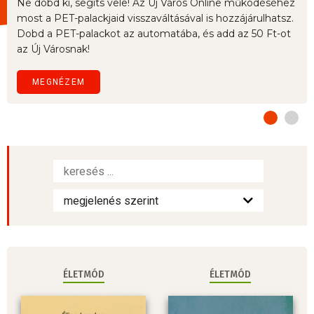
Ne dobd ki, segíts vele! Az Új Város Online működéséhez
most a PET-palackjaid visszaváltásával is hozzájárulhatsz.
Dobd a PET-palackot az automatába, és add az 50 Ft-ot
az Új Városnak!
MEGNÉZEM
ÉLETMÓD
ÉLETMÓD