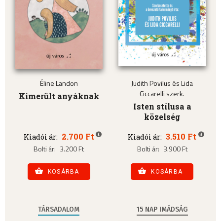
Éline Landon
Judith Povilus és Lida
Ciccarelli szerk.
Kimerült anyáknak
Isten stílusa a
közelség
2.700 Ft
3.510 Ft
Kiadói ár:
Kiadói ár:
Bolti ár:
3.200 Ft
Bolti ár:
3.900 Ft
KOSÁRBA
KOSÁRBA
TÁRSADALOM
15 NAP IMÁDSÁG