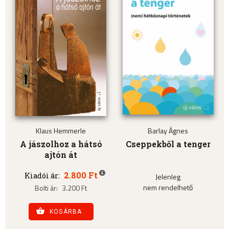
Klaus Hemmerle
Barlay Ágnes
A jászolhoz a hátsó
Cseppekből a tenger
ajtón át
2.800 Ft
Kiadói ár:
Jelenleg
nem rendelhető
Bolti ár:
3.200 Ft
KOSÁRBA