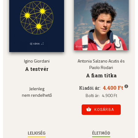
Igino Giordani
Antonia Salzano Acutis és
Paolo Rodari
A testvér
A fiam titka
4.400 Ft
Kiadói ár:
Jelenleg
nem rendelhető
Bolti ár:
4.900 Ft
KOSÁRBA
LELKISÉG
ÉLETMÓD