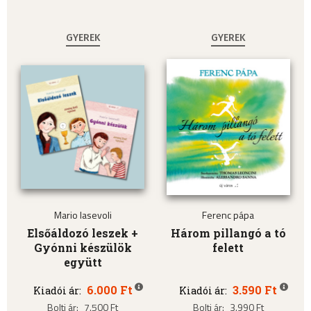
GYEREK
GYEREK
Mario Iasevoli
Ferenc pápa
Elsőáldozó leszek +
Három pillangó a tó
Gyónni készülök
felett
együtt
6.000 Ft
3.590 Ft
Kiadói ár:
Kiadói ár:
Bolti ár:
7.500 Ft
Bolti ár:
3.990 Ft