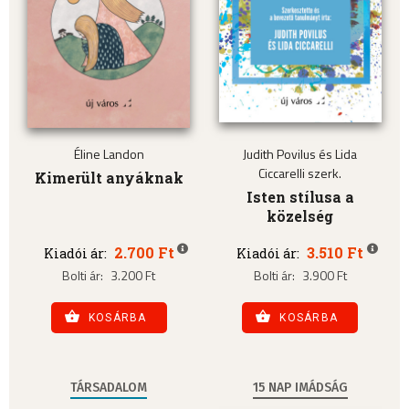
Éline Landon
Judith Povilus és Lida
Ciccarelli szerk.
Kimerült anyáknak
Isten stílusa a
közelség
2.700 Ft
3.510 Ft
Kiadói ár:
Kiadói ár:
Bolti ár:
3.200 Ft
Bolti ár:
3.900 Ft
KOSÁRBA
KOSÁRBA
TÁRSADALOM
15 NAP IMÁDSÁG