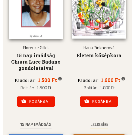
Florence Gillet
Hana Pinknerová
15 nap imádság
Életem középkora
Chiara Luce Badano
gondolataival
1.500 Ft
1.600 Ft
Kiadói ár:
Kiadói ár:
Bolti ár:
1.500 Ft
Bolti ár:
1.800 Ft
KOSÁRBA
KOSÁRBA
15 NAP IMÁDSÁG
LELKISÉG