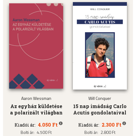
Aaron Wessman
Will Conquer
Az egyház küldetése
15 nap imádság Carlo
a polarizált világban
Acutis gondolataival
4.050 Ft
2.300 Ft
Kiadói ár:
Kiadói ár:
Bolti ár:
4.500 Ft
Bolti ár:
2.800 Ft