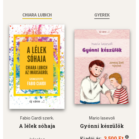
CHIARA LUBICH
GYEREK
Fabio Ciardi szerk.
Mario Iasevoli
A lélek sóhaja
Gyónni készülök
3.500 Ft
Kiadói ár: