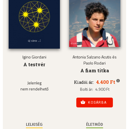
Igino Giordani
Antonia Salzano Acutis és
Paolo Rodari
A testvér
A fiam titka
4.400 Ft
Kiadói ár:
Jelenleg
nem rendelhető
Bolti ár:
4.900 Ft
KOSÁRBA
LELKISÉG
ÉLETMÓD