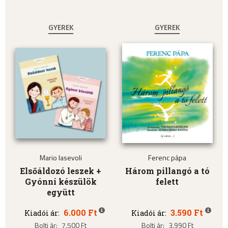
GYEREK
GYEREK
Mario Iasevoli
Ferenc pápa
Elsőáldozó leszek +
Három pillangó a tó
Gyónni készülök
felett
együtt
6.000 Ft
3.590 Ft
Kiadói ár:
Kiadói ár:
Bolti ár:
7.500 Ft
Bolti ár:
3.990 Ft