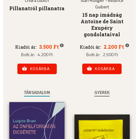
Chiara Lubich
Stan Rougier - Béatrice
Guibert
Pillanatról pillanatra
15 nap imádság
Antoine de Saint
Exupéry
gondolataival
3.500 Ft
2.200 Ft
Kiadói ár:
Kiadói ár:
Bolti ár:
4.200 Ft
Bolti ár:
2.500 Ft
KOSÁRBA
KOSÁRBA
TÁRSADALOM
GYEREK