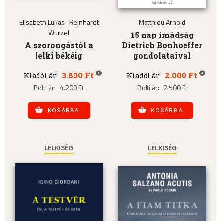
Elisabeth Lukas–Reinhardt
Matthieu Arnold
Wurzel
15 nap imádság
A szorongástól a
Dietrich Bonhoeffer
lelki békéig
gondolataival
3.800 Ft
2.000 Ft
Kiadói ár:
Kiadói ár:
Bolti ár:
4.200 Ft
Bolti ár:
2.500 Ft
KOSÁRBA
KOSÁRBA
LELKISÉG
LELKISÉG