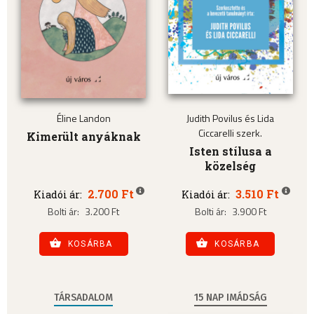
Éline Landon
Judith Povilus és Lida
Ciccarelli szerk.
Kimerült anyáknak
Isten stílusa a
közelség
2.700 Ft
3.510 Ft
Kiadói ár:
Kiadói ár:
Bolti ár:
3.200 Ft
Bolti ár:
3.900 Ft
KOSÁRBA
KOSÁRBA
TÁRSADALOM
15 NAP IMÁDSÁG