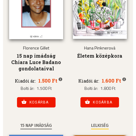
Florence Gillet
Hana Pinknerová
15 nap imádság
Életem középkora
Chiara Luce Badano
gondolataival
1.500 Ft
1.600 Ft
Kiadói ár:
Kiadói ár:
Bolti ár:
1.500 Ft
Bolti ár:
1.800 Ft
KOSÁRBA
KOSÁRBA
15 NAP IMÁDSÁG
LELKISÉG