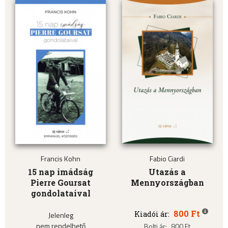
Francis Kohn
Fabio Ciardi
15 nap imádság
Utazás a
Pierre Goursat
Mennyországban
gondolataival
800 Ft
Kiadói ár:
Jelenleg
nem rendelhető
Bolti ár:
800 Ft