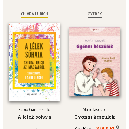
CHIARA LUBICH
GYEREK
Fabio Ciardi szerk.
Mario Iasevoli
A lélek sóhaja
Gyónni készülök
3.500 Ft
Kiadói ár: