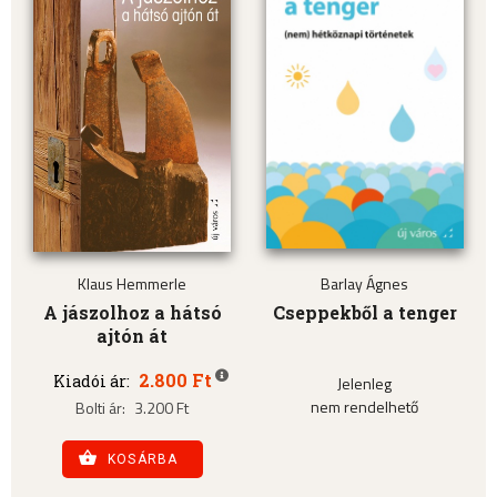
Klaus Hemmerle
Barlay Ágnes
A jászolhoz a hátsó
Cseppekből a tenger
ajtón át
2.800 Ft
Kiadói ár:
Jelenleg
nem rendelhető
Bolti ár:
3.200 Ft
KOSÁRBA