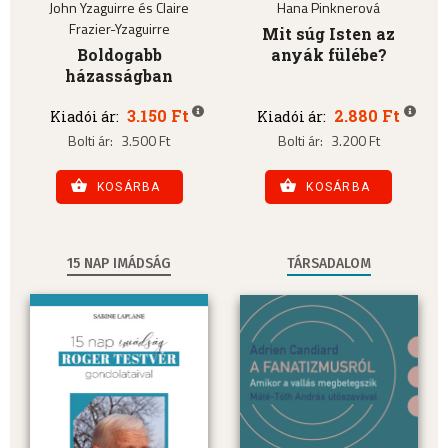
John Yzaguirre és Claire
Hana Pinknerová
Frazier-Yzaguirre
Mit súg Isten az
Boldogabb
anyák fülébe?
házasságban
3.150 Ft
2.880 Ft
Kiadói ár:
Kiadói ár:
Bolti ár:
3.500 Ft
Bolti ár:
3.200 Ft
KOSÁRBA
KOSÁRBA
15 NAP IMÁDSÁG
TÁRSADALOM