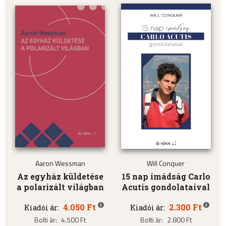
Aaron Wessman
Will Conquer
Az egyház küldetése
15 nap imádság Carlo
a polarizált világban
Acutis gondolataival
4.050 Ft
2.300 Ft
Kiadói ár:
Kiadói ár:
Bolti ár:
4.500 Ft
Bolti ár:
2.800 Ft