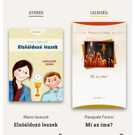
GYEREK
LELKISÉG
Mario Iasevoli
Pasquale Foresi
Elsőáldozó leszek
Mi az ima?