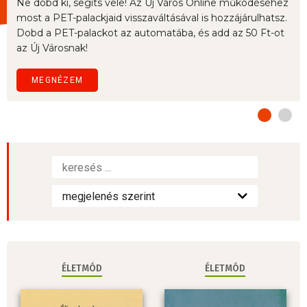
Ne dobd ki, segíts vele! Az Új Város Online működéséhez
most a PET-palackjaid visszaváltásával is hozzájárulhatsz.
Dobd a PET-palackot az automatába, és add az 50 Ft-ot
az Új Városnak!
MEGNÉZEM
ÉLETMÓD
ÉLETMÓD