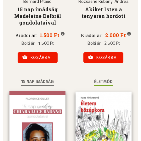
Bernard Pitaud
Rózsásné Kubányi Andrea
15 nap imádság
Akiket Isten a
Madeleine Delbrêl
tenyerén hordott
gondolataival
1.500 Ft
2.000 Ft
Kiadói ár:
Kiadói ár:
Bolti ár:
1.500 Ft
Bolti ár:
2.500 Ft
KOSÁRBA
KOSÁRBA
15 NAP IMÁDSÁG
ÉLETMÓD