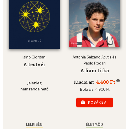
Igino Giordani
Antonia Salzano Acutis és
Paolo Rodari
A testvér
A fiam titka
4.400 Ft
Kiadói ár:
Jelenleg
nem rendelhető
Bolti ár:
4.900 Ft
KOSÁRBA
LELKISÉG
ÉLETMÓD