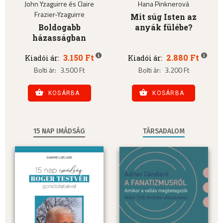
John Yzaguirre és Claire
Hana Pinknerová
Frazier-Yzaguirre
Mit súg Isten az
Boldogabb
anyák fülébe?
házasságban
3.150 Ft
2.880 Ft
Kiadói ár:
Kiadói ár:
Bolti ár:
3.500 Ft
Bolti ár:
3.200 Ft
KOSÁRBA
KOSÁRBA
15 NAP IMÁDSÁG
TÁRSADALOM