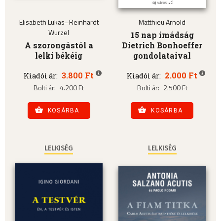
Elisabeth Lukas–Reinhardt
Matthieu Arnold
Wurzel
15 nap imádság
A szorongástól a
Dietrich Bonhoeffer
lelki békéig
gondolataival
3.800 Ft
2.000 Ft
Kiadói ár:
Kiadói ár:
Bolti ár:
4.200 Ft
Bolti ár:
2.500 Ft
KOSÁRBA
KOSÁRBA
LELKISÉG
LELKISÉG