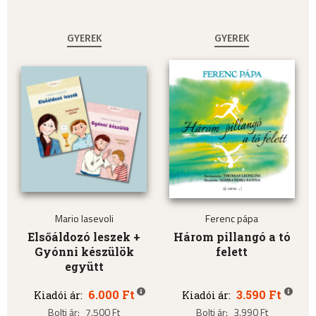
GYEREK
GYEREK
Mario Iasevoli
Ferenc pápa
Elsőáldozó leszek +
Három pillangó a tó
Gyónni készülök
felett
együtt
6.000 Ft
3.590 Ft
Kiadói ár:
Kiadói ár:
Bolti ár:
7.500 Ft
Bolti ár:
3.990 Ft