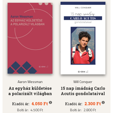
Aaron Wessman
Will Conquer
Az egyház küldetése
15 nap imádság Carlo
a polarizált világban
Acutis gondolataival
4.050 Ft
2.300 Ft
Kiadói ár:
Kiadói ár:
Bolti ár:
4.500 Ft
Bolti ár:
2.800 Ft