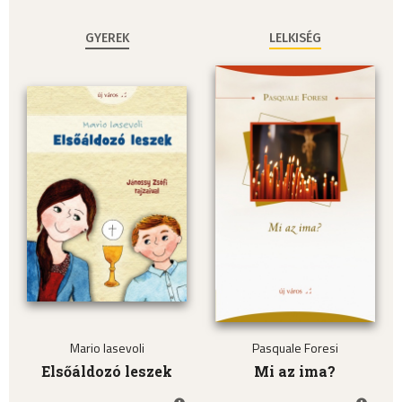
GYEREK
LELKISÉG
Mario Iasevoli
Pasquale Foresi
Elsőáldozó leszek
Mi az ima?