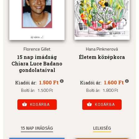
Florence Gillet
Hana Pinknerová
15 nap imádság
Életem középkora
Chiara Luce Badano
gondolataival
1.500 Ft
1.600 Ft
Kiadói ár:
Kiadói ár:
Bolti ár:
1.500 Ft
Bolti ár:
1.800 Ft
KOSÁRBA
KOSÁRBA
15 NAP IMÁDSÁG
LELKISÉG