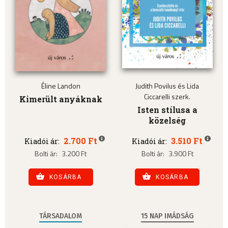
Éline Landon
Judith Povilus és Lida
Ciccarelli szerk.
Kimerült anyáknak
Isten stílusa a
közelség
2.700 Ft
3.510 Ft
Kiadói ár:
Kiadói ár:
Bolti ár:
3.200 Ft
Bolti ár:
3.900 Ft
KOSÁRBA
KOSÁRBA
TÁRSADALOM
15 NAP IMÁDSÁG