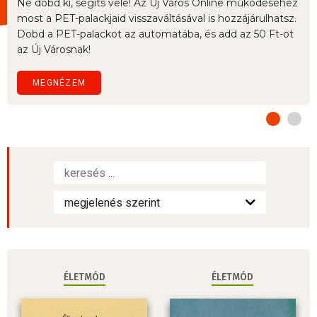
Ne dobd ki, segíts vele! Az Új Város Online működéséhez
most a PET-palackjaid visszaváltásával is hozzájárulhatsz.
Dobd a PET-palackot az automatába, és add az 50 Ft-ot
az Új Városnak!
MEGNÉZEM
ÉLETMÓD
ÉLETMÓD