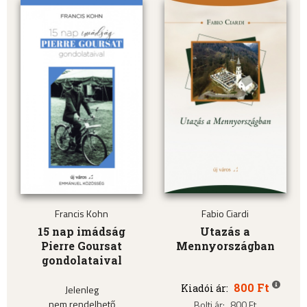
Francis Kohn
Fabio Ciardi
15 nap imádság
Utazás a
Pierre Goursat
Mennyországban
gondolataival
800 Ft
Kiadói ár:
Jelenleg
nem rendelhető
Bolti ár:
800 Ft