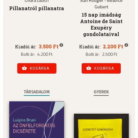
Chiara Lubich
Stan Rougier - Béatrice
Guibert
Pillanatról pillanatra
15 nap imádság
Antoine de Saint
Exupéry
gondolataival
3.500 Ft
2.200 Ft
Kiadói ár:
Kiadói ár:
Bolti ár:
4.200 Ft
Bolti ár:
2.500 Ft
KOSÁRBA
KOSÁRBA
TÁRSADALOM
GYEREK