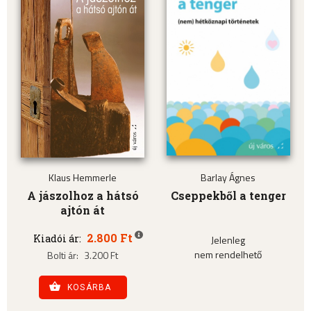
Klaus Hemmerle
Barlay Ágnes
A jászolhoz a hátsó
Cseppekből a tenger
ajtón át
2.800 Ft
Kiadói ár:
Jelenleg
nem rendelhető
Bolti ár:
3.200 Ft
KOSÁRBA