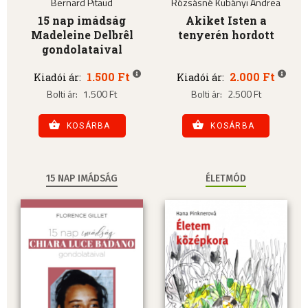
Bernard Pitaud
Rózsásné Kubányi Andrea
15 nap imádság
Akiket Isten a
Madeleine Delbrêl
tenyerén hordott
gondolataival
1.500 Ft
2.000 Ft
Kiadói ár:
Kiadói ár:
Bolti ár:
1.500 Ft
Bolti ár:
2.500 Ft
KOSÁRBA
KOSÁRBA
15 NAP IMÁDSÁG
ÉLETMÓD