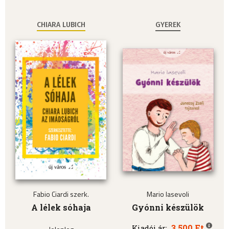
CHIARA LUBICH
GYEREK
Fabio Ciardi szerk.
Mario Iasevoli
A lélek sóhaja
Gyónni készülök
3.500 Ft
Kiadói ár: