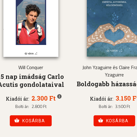
Will Conquer
John Yzaguirre és Claire Fra
Yzaguirre
15 nap imádság Carlo
Boldogabb házass
Acutis gondolataival
2.300 Ft
3.150 F
Kiadói ár:
Kiadói ár:
Bolti ár:
2.800 Ft
Bolti ár:
3.500 Ft
KOSÁRBA
KOSÁRBA