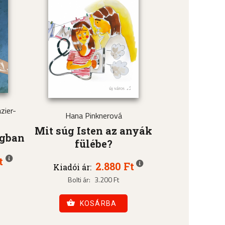
zier-
Hana Pinknerová
Mit súg Isten az anyák
ágban
fülébe?
t
2.880 Ft
Kiadói ár:
Bolti ár:
3.200 Ft
KOSÁRBA