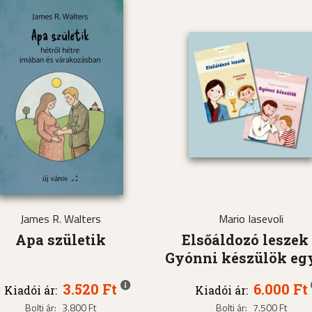
James R. Walters
Mario Iasevoli
Apa születik
Elsőáldozó leszek
Gyónni készülök eg
3.520 Ft
6.000 Ft
Kiadói ár:
Kiadói ár:
Bolti ár:
3.800 Ft
Bolti ár:
7.500 Ft