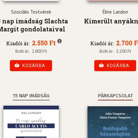
Szociális Testvérek
Éline Landon
5 nap imádság Slachta
Kimerült anyák
Margit gondolataival
2.550 Ft
2.700 F
Kiadói ár:
Kiadói ár:
Bolti ár:
2.800 Ft
Bolti ár:
3.200 Ft
KOSÁRBA
KOSÁRBA
15 NAP IMÁDSÁG
PÁRKAPCSOLAT