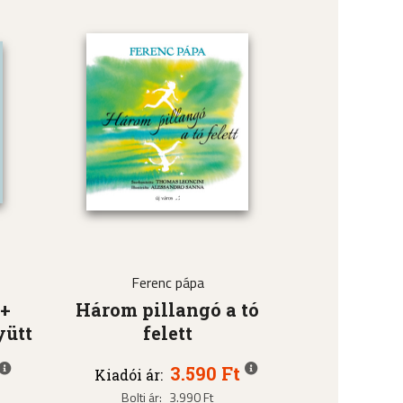
Ferenc pápa
 +
Három pillangó a tó
yütt
felett
3.590 Ft
Kiadói ár:
Bolti ár:
3.990 Ft