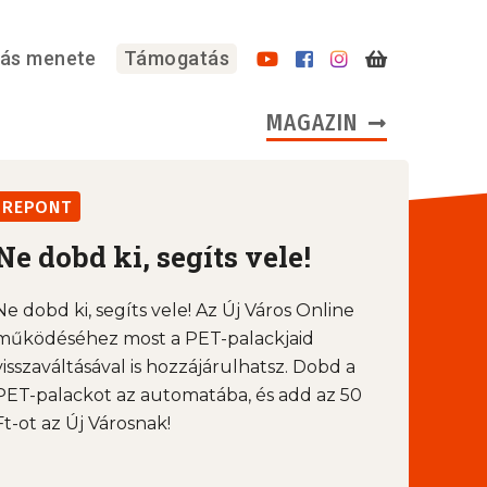
lás menete
Támogatás
MAGAZIN
REPONT
Ne dobd ki, segíts vele!
Ne dobd ki, segíts vele! Az Új Város Online
működéséhez most a PET-palackjaid
visszaváltásával is hozzájárulhatsz. Dobd a
PET-palackot az automatába, és add az 50
Ft-ot az Új Városnak!