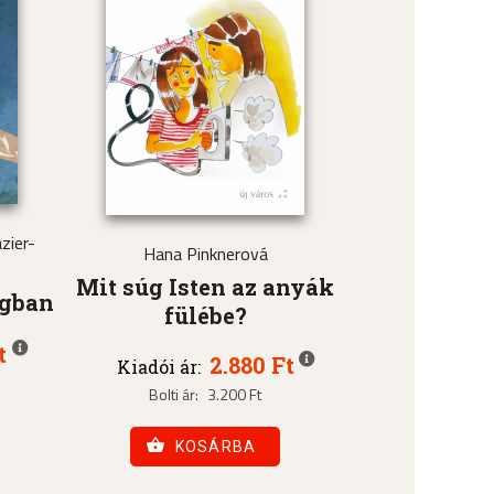
zier-
Hana Pinknerová
Mit súg Isten az anyák
ágban
fülébe?
t
2.880 Ft
Kiadói ár:
Bolti ár:
3.200 Ft
KOSÁRBA