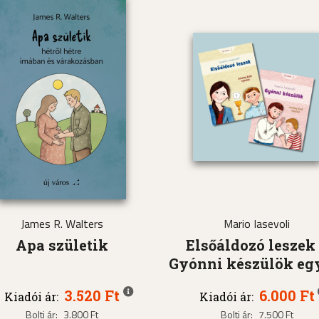
James R. Walters
Mario Iasevoli
Apa születik
Elsőáldozó leszek
Gyónni készülök eg
3.520 Ft
6.000 Ft
Kiadói ár:
Kiadói ár:
Bolti ár:
3.800 Ft
Bolti ár:
7.500 Ft