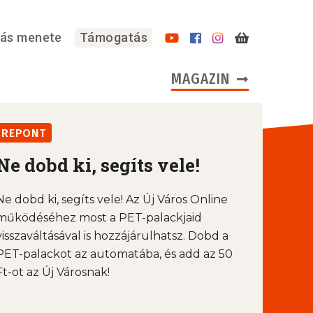
lás menete
Támogatás
MAGAZIN
REPONT
Ne dobd ki, segíts vele!
Ne dobd ki, segíts vele! Az Új Város Online
működéséhez most a PET-palackjaid
visszaváltásával is hozzájárulhatsz. Dobd a
PET-palackot az automatába, és add az 50
Ft-ot az Új Városnak!