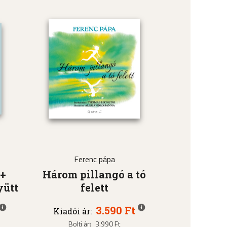
Ferenc pápa
 +
Három pillangó a tó
yütt
felett
3.590 Ft
Kiadói ár:
Bolti ár:
3.990 Ft