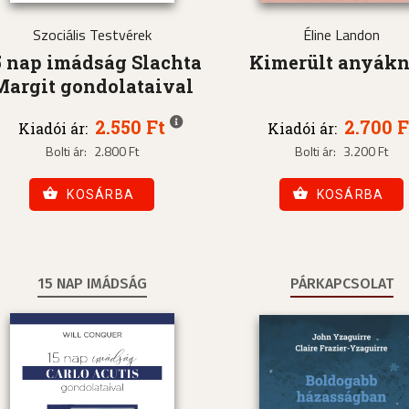
Szociális Testvérek
Éline Landon
5 nap imádság Slachta
Kimerült anyák
Margit gondolataival
2.550 Ft
2.700 F
Kiadói ár:
Kiadói ár:
Bolti ár:
2.800 Ft
Bolti ár:
3.200 Ft
KOSÁRBA
KOSÁRBA
15 NAP IMÁDSÁG
PÁRKAPCSOLAT