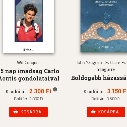
Will Conquer
John Yzaguirre és Claire Fra
Yzaguirre
15 nap imádság Carlo
Boldogabb házass
Acutis gondolataival
2.300 Ft
3.150 F
Kiadói ár:
Kiadói ár:
Bolti ár:
2.800 Ft
Bolti ár:
3.500 Ft
KOSÁRBA
KOSÁRBA