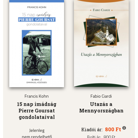
Francis Kohn
Fabio Ciardi
15 nap imádság
Utazás a
Pierre Goursat
Mennyországban
gondolataival
800 Ft
Kiadói ár:
Jelenleg
nem rendelhető
Bolti ár:
800 Ft