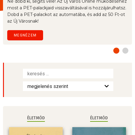
Ne dobd ki, segíts vele! Az Új Város Online működéséhez
most a PET-palackjaid visszaváltásával is hozzájárulhatsz.
Dobd a PET-palackot az automatába, és add az 50 Ft-ot
az Új Városnak!
MEGNÉZEM
ÉLETMÓD
ÉLETMÓD