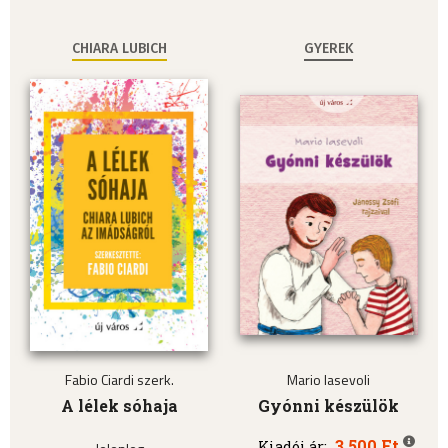
CHIARA LUBICH
GYEREK
Fabio Ciardi szerk.
Mario Iasevoli
A lélek sóhaja
Gyónni készülök
3.500 Ft
Kiadói ár: