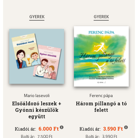
GYEREK
GYEREK
Mario Iasevoli
Ferenc pápa
Elsőáldozó leszek +
Három pillangó a tó
Gyónni készülök
felett
együtt
6.000 Ft
3.590 Ft
Kiadói ár:
Kiadói ár:
Bolti ár:
7.500 Ft
Bolti ár:
3.990 Ft