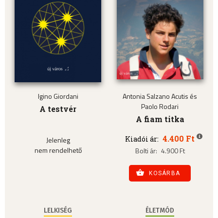
Igino Giordani
Antonia Salzano Acutis és
Paolo Rodari
A testvér
A fiam titka
4.400 Ft
Kiadói ár:
Jelenleg
nem rendelhető
Bolti ár:
4.900 Ft
KOSÁRBA
LELKISÉG
ÉLETMÓD