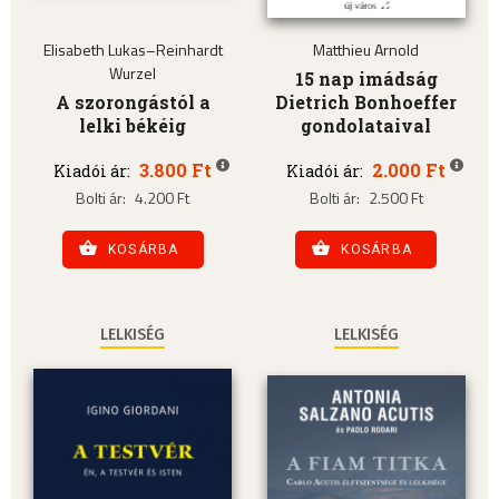
Elisabeth Lukas–Reinhardt
Matthieu Arnold
Wurzel
15 nap imádság
A szorongástól a
Dietrich Bonhoeffer
lelki békéig
gondolataival
3.800 Ft
2.000 Ft
Kiadói ár:
Kiadói ár:
Bolti ár:
4.200 Ft
Bolti ár:
2.500 Ft
KOSÁRBA
KOSÁRBA
LELKISÉG
LELKISÉG