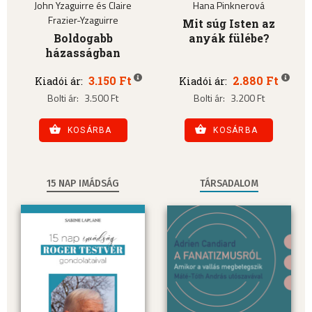
John Yzaguirre és Claire
Hana Pinknerová
Frazier-Yzaguirre
Mit súg Isten az
Boldogabb
anyák fülébe?
házasságban
3.150 Ft
2.880 Ft
Kiadói ár:
Kiadói ár:
Bolti ár:
3.500 Ft
Bolti ár:
3.200 Ft
KOSÁRBA
KOSÁRBA
15 NAP IMÁDSÁG
TÁRSADALOM