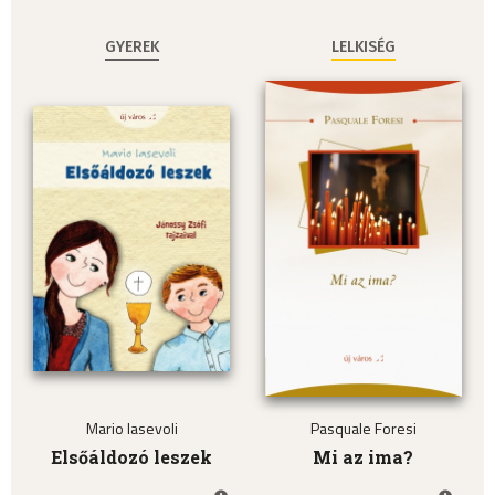
GYEREK
LELKISÉG
Mario Iasevoli
Pasquale Foresi
Elsőáldozó leszek
Mi az ima?