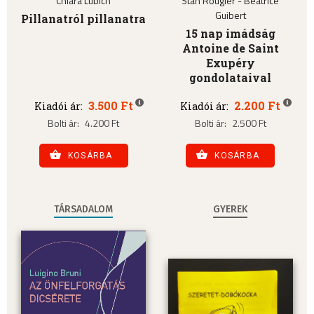
Chiara Lubich
Stan Rougier - Béatrice
Guibert
Pillanatról pillanatra
15 nap imádság
Antoine de Saint
Exupéry
gondolataival
3.500 Ft
2.200 Ft
Kiadói ár:
Kiadói ár:
Bolti ár:
4.200 Ft
Bolti ár:
2.500 Ft
KOSÁRBA
KOSÁRBA
TÁRSADALOM
GYEREK