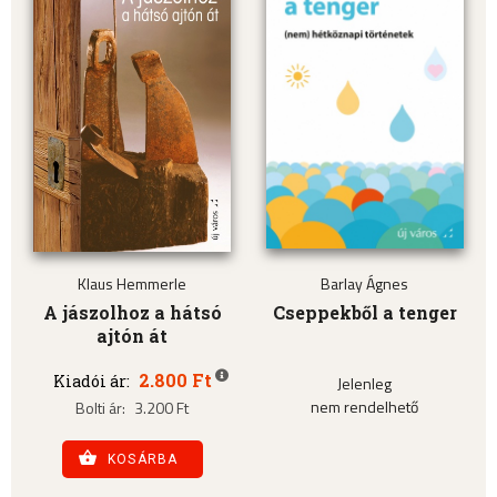
Klaus Hemmerle
Barlay Ágnes
A jászolhoz a hátsó
Cseppekből a tenger
ajtón át
2.800 Ft
Kiadói ár:
Jelenleg
nem rendelhető
Bolti ár:
3.200 Ft
KOSÁRBA