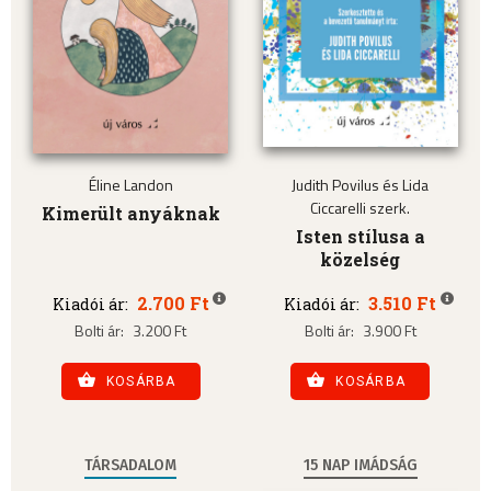
Éline Landon
Judith Povilus és Lida
Ciccarelli szerk.
Kimerült anyáknak
Isten stílusa a
közelség
2.700 Ft
3.510 Ft
Kiadói ár:
Kiadói ár:
Bolti ár:
3.200 Ft
Bolti ár:
3.900 Ft
KOSÁRBA
KOSÁRBA
TÁRSADALOM
15 NAP IMÁDSÁG