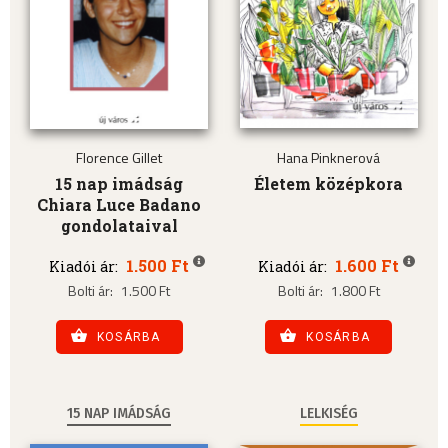
Florence Gillet
Hana Pinknerová
15 nap imádság
Életem középkora
Chiara Luce Badano
gondolataival
1.500 Ft
1.600 Ft
Kiadói ár:
Kiadói ár:
Bolti ár:
1.500 Ft
Bolti ár:
1.800 Ft
KOSÁRBA
KOSÁRBA
15 NAP IMÁDSÁG
LELKISÉG