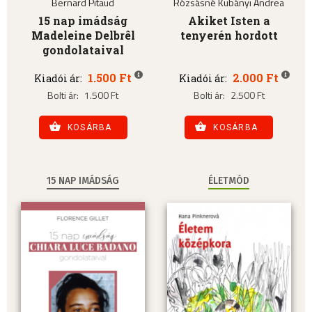
Bernard Pitaud
Rózsásné Kubányi Andrea
15 nap imádság
Akiket Isten a
Madeleine Delbrêl
tenyerén hordott
gondolataival
1.500 Ft
2.000 Ft
Kiadói ár:
Kiadói ár:
Bolti ár:
1.500 Ft
Bolti ár:
2.500 Ft
KOSÁRBA
KOSÁRBA
15 NAP IMÁDSÁG
ÉLETMÓD