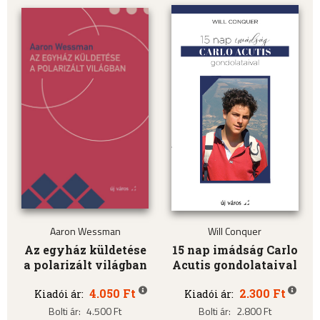
Aaron Wessman
Will Conquer
Az egyház küldetése
15 nap imádság Carlo
a polarizált világban
Acutis gondolataival
4.050 Ft
2.300 Ft
Kiadói ár:
Kiadói ár:
Bolti ár:
4.500 Ft
Bolti ár:
2.800 Ft