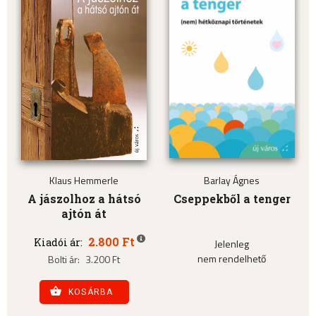
Klaus Hemmerle
Barlay Ágnes
A jászolhoz a hátsó
Cseppekből a tenger
ajtón át
2.800 Ft
Kiadói ár:
Jelenleg
nem rendelhető
Bolti ár:
3.200 Ft
KOSÁRBA