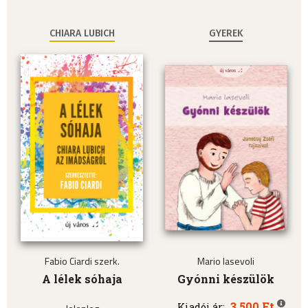
CHIARA LUBICH
GYEREK
Fabio Ciardi szerk.
Mario Iasevoli
A lélek sóhaja
Gyónni készülök
3.500 Ft
Kiadói ár: