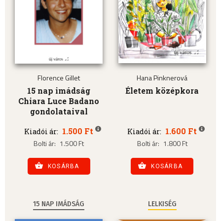
Florence Gillet
Hana Pinknerová
15 nap imádság
Életem középkora
Chiara Luce Badano
gondolataival
1.500 Ft
1.600 Ft
Kiadói ár:
Kiadói ár:
Bolti ár:
1.500 Ft
Bolti ár:
1.800 Ft
KOSÁRBA
KOSÁRBA
15 NAP IMÁDSÁG
LELKISÉG