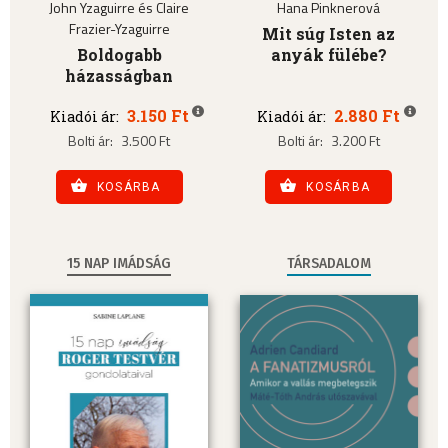
John Yzaguirre és Claire
Hana Pinknerová
Frazier-Yzaguirre
Mit súg Isten az
Boldogabb
anyák fülébe?
házasságban
3.150 Ft
2.880 Ft
Kiadói ár:
Kiadói ár:
Bolti ár:
3.500 Ft
Bolti ár:
3.200 Ft
KOSÁRBA
KOSÁRBA
15 NAP IMÁDSÁG
TÁRSADALOM