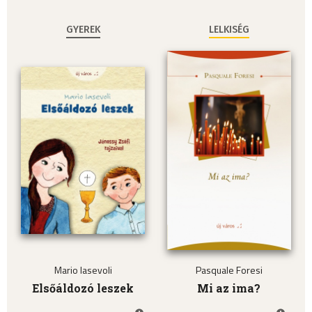
GYEREK
LELKISÉG
Mario Iasevoli
Pasquale Foresi
Elsőáldozó leszek
Mi az ima?