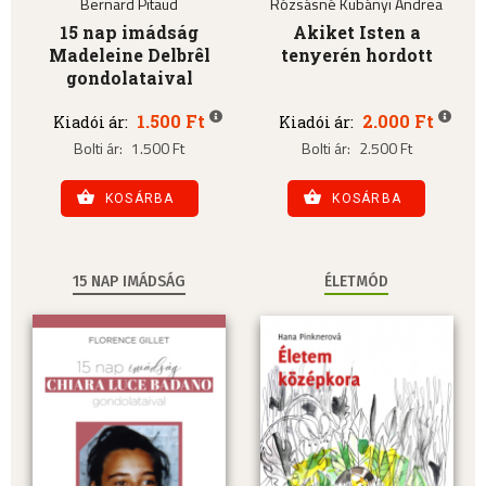
Bernard Pitaud
Rózsásné Kubányi Andrea
15 nap imádság
Akiket Isten a
Madeleine Delbrêl
tenyerén hordott
gondolataival
1.500 Ft
2.000 Ft
Kiadói ár:
Kiadói ár:
Bolti ár:
1.500 Ft
Bolti ár:
2.500 Ft
KOSÁRBA
KOSÁRBA
15 NAP IMÁDSÁG
ÉLETMÓD