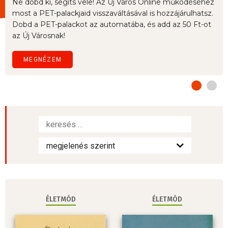
Ne dobd ki, segíts vele! Az Új Város Online működéséhez
most a PET-palackjaid visszaváltásával is hozzájárulhatsz.
Dobd a PET-palackot az automatába, és add az 50 Ft-ot
az Új Városnak!
MEGNÉZEM
ÉLETMÓD
ÉLETMÓD