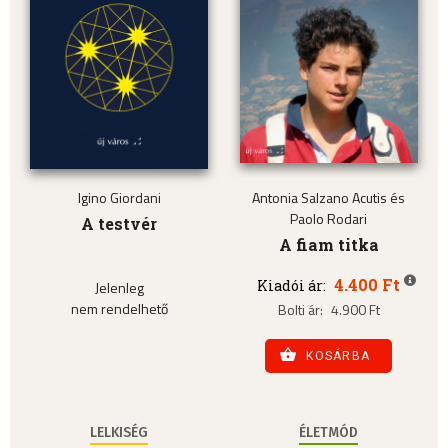
Igino Giordani
Antonia Salzano Acutis és
Paolo Rodari
A testvér
A fiam titka
4.400 Ft
Kiadói ár:
Jelenleg
nem rendelhető
Bolti ár:
4.900 Ft
KOSÁRBA
LELKISÉG
ÉLETMÓD