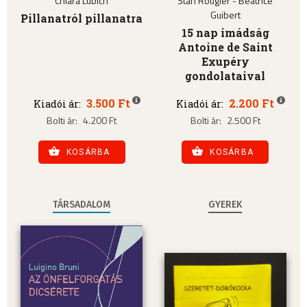
Chiara Lubich
Stan Rougier - Béatrice
Guibert
Pillanatról pillanatra
15 nap imádság
Antoine de Saint
Exupéry
gondolataival
3.500 Ft
2.200 Ft
Kiadói ár:
Kiadói ár:
Bolti ár:
4.200 Ft
Bolti ár:
2.500 Ft
KOSÁRBA
KOSÁRBA
TÁRSADALOM
GYEREK