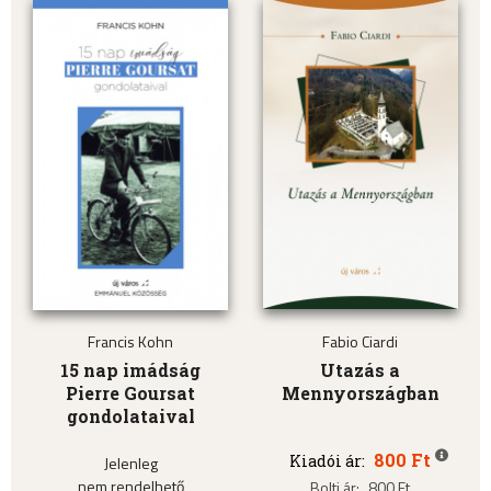
Francis Kohn
Fabio Ciardi
15 nap imádság
Utazás a
Pierre Goursat
Mennyországban
gondolataival
800 Ft
Kiadói ár:
Jelenleg
nem rendelhető
Bolti ár:
800 Ft