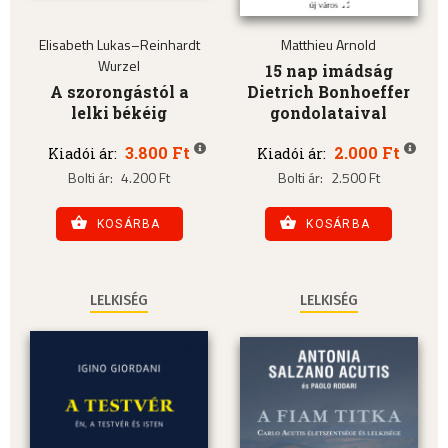
Elisabeth Lukas–Reinhardt
Matthieu Arnold
Wurzel
15 nap imádság
A szorongástól a
Dietrich Bonhoeffer
lelki békéig
gondolataival
3.800 Ft
2.000 Ft
Kiadói ár:
Kiadói ár:
Bolti ár:
4.200 Ft
Bolti ár:
2.500 Ft
KOSÁRBA
KOSÁRBA
LELKISÉG
LELKISÉG