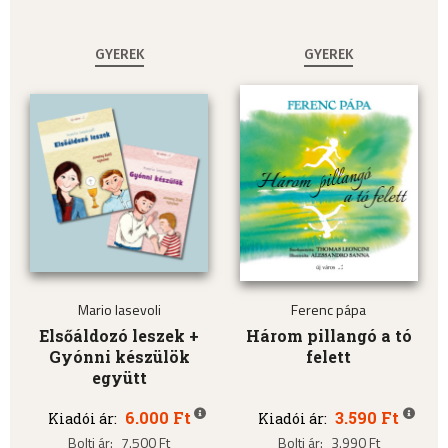
GYEREK
GYEREK
Mario Iasevoli
Ferenc pápa
Elsőáldozó leszek +
Három pillangó a tó
Gyónni készülök
felett
együtt
6.000 Ft
3.590 Ft
Kiadói ár:
Kiadói ár:
Bolti ár:
7.500 Ft
Bolti ár:
3.990 Ft