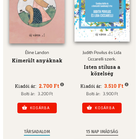
Éline Landon
Judith Povilus és Lida
Ciccarelli szerk.
Kimerült anyáknak
Isten stílusa a
közelség
2.700 Ft
3.510 Ft
Kiadói ár:
Kiadói ár:
Bolti ár:
3.200 Ft
Bolti ár:
3.900 Ft
KOSÁRBA
KOSÁRBA
TÁRSADALOM
15 NAP IMÁDSÁG