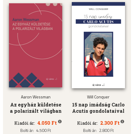
Aaron Wessman
Will Conquer
Az egyház küldetése
15 nap imádság Carlo
a polarizált világban
Acutis gondolataival
4.050 Ft
2.300 Ft
Kiadói ár:
Kiadói ár:
Bolti ár:
4.500 Ft
Bolti ár:
2.800 Ft