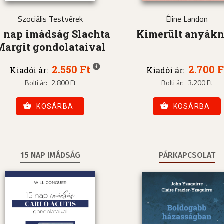
Szociális Testvérek
Éline Landon
5 nap imádság Slachta
Kimerült anyák
Margit gondolataival
2.550 Ft
2.700 F
Kiadói ár:
Kiadói ár:
Bolti ár:
2.800 Ft
Bolti ár:
3.200 Ft
KOSÁRBA
KOSÁRBA
15 NAP IMÁDSÁG
PÁRKAPCSOLAT