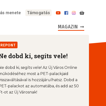
lás menete
Támogatás
MAGAZIN
REPONT
Ne dobd ki, segíts vele!
Ne dobd ki, segíts vele! Az Új Város Online
működéséhez most a PET-palackjaid
visszaváltásával is hozzájárulhatsz. Dobd a
PET-palackot az automatába, és add az 50
Ft-ot az Új Városnak!