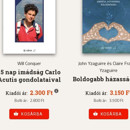
Will Conquer
John Yzaguirre és Claire Fra
Yzaguirre
15 nap imádság Carlo
Boldogabb házass
Acutis gondolataival
2.300 Ft
3.150 F
Kiadói ár:
Kiadói ár:
Bolti ár:
2.800 Ft
Bolti ár:
3.500 Ft
KOSÁRBA
KOSÁRBA