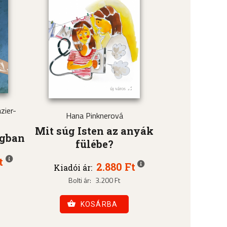
zier-
Hana Pinknerová
Mit súg Isten az anyák
ágban
fülébe?
t
2.880 Ft
Kiadói ár:
Bolti ár:
3.200 Ft
KOSÁRBA