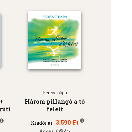
Ferenc pápa
 +
Három pillangó a tó
yütt
felett
3.590 Ft
Kiadói ár:
Bolti ár:
3.990 Ft