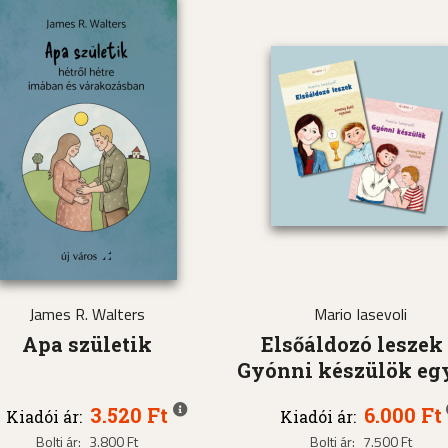
James R. Walters
Mario Iasevoli
Apa születik
Elsőáldozó leszek
Gyónni készülök eg
3.520 Ft
6.000 Ft
Kiadói ár:
Kiadói ár:
Bolti ár:
3.800 Ft
Bolti ár:
7.500 Ft