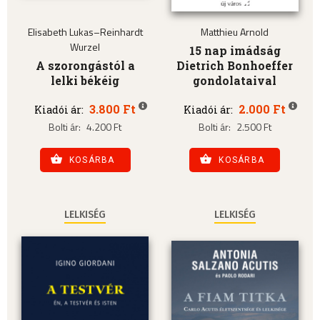
Elisabeth Lukas–Reinhardt
Matthieu Arnold
Wurzel
15 nap imádság
A szorongástól a
Dietrich Bonhoeffer
lelki békéig
gondolataival
3.800 Ft
2.000 Ft
Kiadói ár:
Kiadói ár:
Bolti ár:
4.200 Ft
Bolti ár:
2.500 Ft
KOSÁRBA
KOSÁRBA
LELKISÉG
LELKISÉG