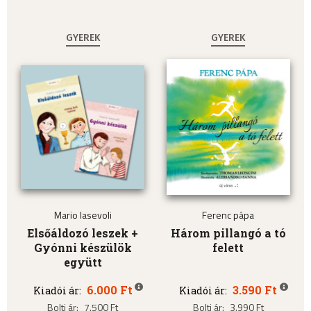
GYEREK
GYEREK
Mario Iasevoli
Ferenc pápa
Elsőáldozó leszek +
Három pillangó a tó
Gyónni készülök
felett
együtt
6.000 Ft
3.590 Ft
Kiadói ár:
Kiadói ár:
Bolti ár:
7.500 Ft
Bolti ár:
3.990 Ft