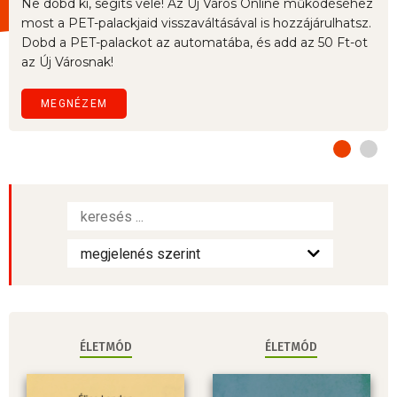
Ne dobd ki, segíts vele! Az Új Város Online működéséhez
most a PET-palackjaid visszaváltásával is hozzájárulhatsz.
Dobd a PET-palackot az automatába, és add az 50 Ft-ot
az Új Városnak!
MEGNÉZEM
ÉLETMÓD
ÉLETMÓD