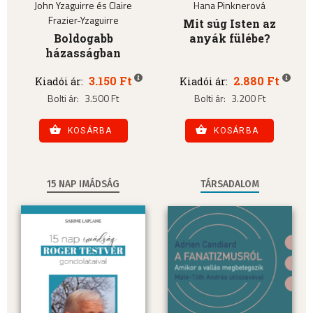
John Yzaguirre és Claire
Hana Pinknerová
Frazier-Yzaguirre
Mit súg Isten az
Boldogabb
anyák fülébe?
házasságban
3.150 Ft
2.880 Ft
Kiadói ár:
Kiadói ár:
Bolti ár:
3.500 Ft
Bolti ár:
3.200 Ft
KOSÁRBA
KOSÁRBA
15 NAP IMÁDSÁG
TÁRSADALOM