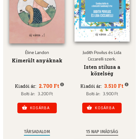
Éline Landon
Judith Povilus és Lida
Ciccarelli szerk.
Kimerült anyáknak
Isten stílusa a
közelség
2.700 Ft
3.510 Ft
Kiadói ár:
Kiadói ár:
Bolti ár:
3.200 Ft
Bolti ár:
3.900 Ft
KOSÁRBA
KOSÁRBA
TÁRSADALOM
15 NAP IMÁDSÁG