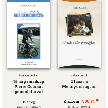
Francis Kohn
Fabio Ciardi
15 nap imádság
Utazás a
Pierre Goursat
Mennyországban
gondolataival
800 Ft
Kiadói ár:
Jelenleg
nem rendelhető
Bolti ár:
800 Ft