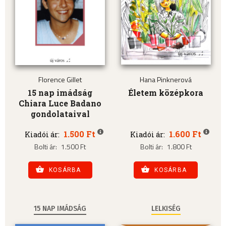
Florence Gillet
Hana Pinknerová
15 nap imádság
Életem középkora
Chiara Luce Badano
gondolataival
1.500 Ft
1.600 Ft
Kiadói ár:
Kiadói ár:
Bolti ár:
1.500 Ft
Bolti ár:
1.800 Ft
KOSÁRBA
KOSÁRBA
15 NAP IMÁDSÁG
LELKISÉG