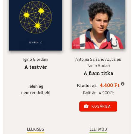
Igino Giordani
Antonia Salzano Acutis és
Paolo Rodari
A testvér
A fiam titka
4.400 Ft
Kiadói ár:
Jelenleg
nem rendelhető
Bolti ár:
4.900 Ft
KOSÁRBA
LELKISÉG
ÉLETMÓD