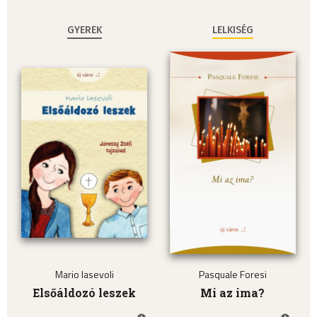
GYEREK
LELKISÉG
Mario Iasevoli
Pasquale Foresi
Elsőáldozó leszek
Mi az ima?