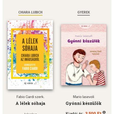
CHIARA LUBICH
GYEREK
Fabio Ciardi szerk.
Mario Iasevoli
A lélek sóhaja
Gyónni készülök
3.500 Ft
Kiadói ár: