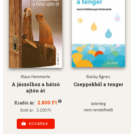
Klaus Hemmerle
Barlay Ágnes
A jászolhoz a hátsó
Cseppekből a tenger
ajtón át
2.800 Ft
Kiadói ár:
Jelenleg
nem rendelhető
Bolti ár:
3.200 Ft
KOSÁRBA