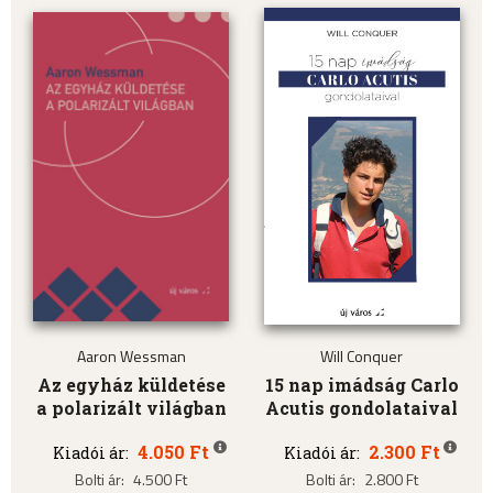
Aaron Wessman
Will Conquer
Az egyház küldetése
15 nap imádság Carlo
a polarizált világban
Acutis gondolataival
4.050 Ft
2.300 Ft
Kiadói ár:
Kiadói ár:
Bolti ár:
4.500 Ft
Bolti ár:
2.800 Ft