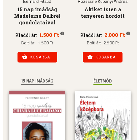
Bernard Pitaud
Rózsásné Kubányi Andrea
15 nap imádság
Akiket Isten a
Madeleine Delbrêl
tenyerén hordott
gondolataival
1.500 Ft
2.000 Ft
Kiadói ár:
Kiadói ár:
Bolti ár:
1.500 Ft
Bolti ár:
2.500 Ft
KOSÁRBA
KOSÁRBA
15 NAP IMÁDSÁG
ÉLETMÓD