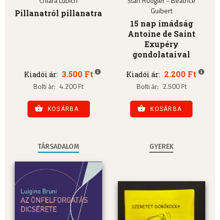
Chiara Lubich
Stan Rougier - Béatrice
Guibert
Pillanatról pillanatra
15 nap imádság
Antoine de Saint
Exupéry
gondolataival
3.500 Ft
2.200 Ft
Kiadói ár:
Kiadói ár:
Bolti ár:
4.200 Ft
Bolti ár:
2.500 Ft
KOSÁRBA
KOSÁRBA
TÁRSADALOM
GYEREK