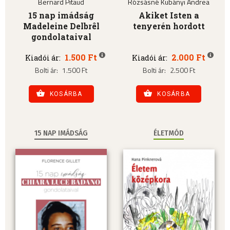
Bernard Pitaud
Rózsásné Kubányi Andrea
15 nap imádság
Akiket Isten a
Madeleine Delbrêl
tenyerén hordott
gondolataival
1.500 Ft
2.000 Ft
Kiadói ár:
Kiadói ár:
Bolti ár:
1.500 Ft
Bolti ár:
2.500 Ft
KOSÁRBA
KOSÁRBA
15 NAP IMÁDSÁG
ÉLETMÓD