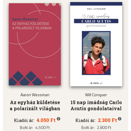
Aaron Wessman
Will Conquer
Az egyház küldetése
15 nap imádság Carlo
a polarizált világban
Acutis gondolataival
4.050 Ft
2.300 Ft
Kiadói ár:
Kiadói ár:
Bolti ár:
4.500 Ft
Bolti ár:
2.800 Ft