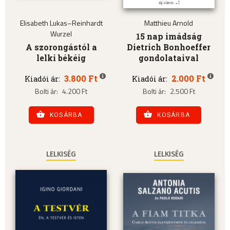
Elisabeth Lukas–Reinhardt
Matthieu Arnold
Wurzel
15 nap imádság
A szorongástól a
Dietrich Bonhoeffer
lelki békéig
gondolataival
3.800 Ft
2.000 Ft
Kiadói ár:
Kiadói ár:
Bolti ár:
4.200 Ft
Bolti ár:
2.500 Ft
KOSÁRBA
KOSÁRBA
LELKISÉG
LELKISÉG