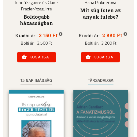
John Yzaguirre és Claire
Hana Pinknerová
Frazier-Yzaguirre
Mit súg Isten az
Boldogabb
anyák fülébe?
házasságban
3.150 Ft
2.880 Ft
Kiadói ár:
Kiadói ár:
Bolti ár:
3.500 Ft
Bolti ár:
3.200 Ft
KOSÁRBA
KOSÁRBA
15 NAP IMÁDSÁG
TÁRSADALOM