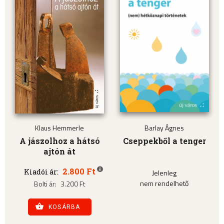
Klaus Hemmerle
Barlay Ágnes
A jászolhoz a hátsó
Cseppekből a tenger
ajtón át
2.800 Ft
Kiadói ár:
Jelenleg
nem rendelhető
Bolti ár:
3.200 Ft
KOSÁRBA