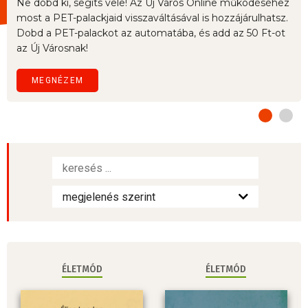
Ne dobd ki, segíts vele! Az Új Város Online működéséhez
most a PET-palackjaid visszaváltásával is hozzájárulhatsz.
Dobd a PET-palackot az automatába, és add az 50 Ft-ot
az Új Városnak!
MEGNÉZEM
ÉLETMÓD
ÉLETMÓD