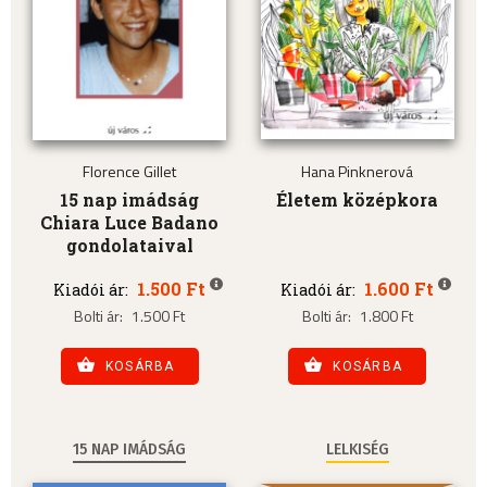
Florence Gillet
Hana Pinknerová
15 nap imádság
Életem középkora
Chiara Luce Badano
gondolataival
1.500 Ft
1.600 Ft
Kiadói ár:
Kiadói ár:
Bolti ár:
1.500 Ft
Bolti ár:
1.800 Ft
KOSÁRBA
KOSÁRBA
15 NAP IMÁDSÁG
LELKISÉG