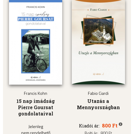
Francis Kohn
Fabio Ciardi
15 nap imádság
Utazás a
Pierre Goursat
Mennyországban
gondolataival
800 Ft
Kiadói ár:
Jelenleg
nem rendelhető
Bolti ár:
800 Ft