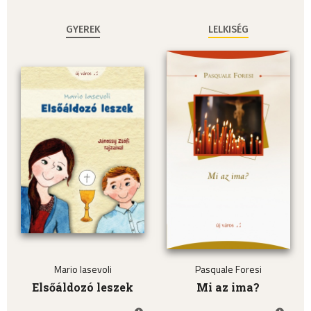
GYEREK
LELKISÉG
Mario Iasevoli
Pasquale Foresi
Elsőáldozó leszek
Mi az ima?