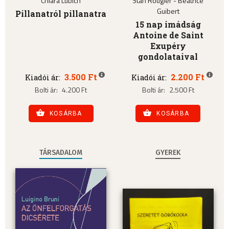
Chiara Lubich
Stan Rougier - Béatrice
Guibert
Pillanatról pillanatra
15 nap imádság
Antoine de Saint
Exupéry
gondolataival
3.500 Ft
2.200 Ft
Kiadói ár:
Kiadói ár:
Bolti ár:
4.200 Ft
Bolti ár:
2.500 Ft
KOSÁRBA
KOSÁRBA
TÁRSADALOM
GYEREK