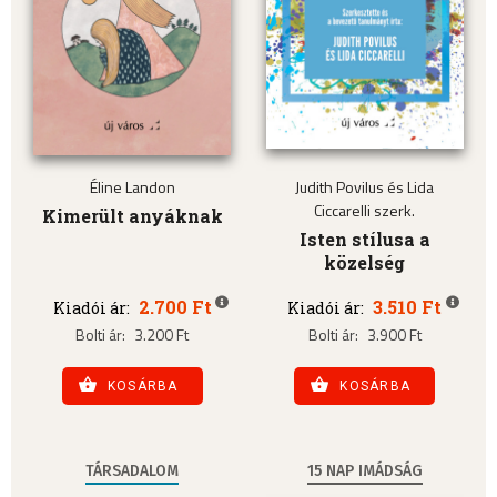
Éline Landon
Judith Povilus és Lida
Ciccarelli szerk.
Kimerült anyáknak
Isten stílusa a
közelség
2.700 Ft
3.510 Ft
Kiadói ár:
Kiadói ár:
Bolti ár:
3.200 Ft
Bolti ár:
3.900 Ft
KOSÁRBA
KOSÁRBA
TÁRSADALOM
15 NAP IMÁDSÁG