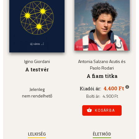
Igino Giordani
Antonia Salzano Acutis és
Paolo Rodari
A testvér
A fiam titka
4.400 Ft
Kiadói ár:
Jelenleg
nem rendelhető
Bolti ár:
4.900 Ft
KOSÁRBA
LELKISÉG
ÉLETMÓD