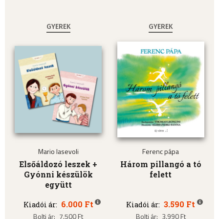
GYEREK
GYEREK
Mario Iasevoli
Ferenc pápa
Elsőáldozó leszek +
Három pillangó a tó
Gyónni készülök
felett
együtt
6.000 Ft
3.590 Ft
Kiadói ár:
Kiadói ár:
Bolti ár:
7.500 Ft
Bolti ár:
3.990 Ft