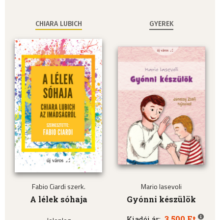
CHIARA LUBICH
GYEREK
Fabio Ciardi szerk.
Mario Iasevoli
A lélek sóhaja
Gyónni készülök
3.500 Ft
Kiadói ár: