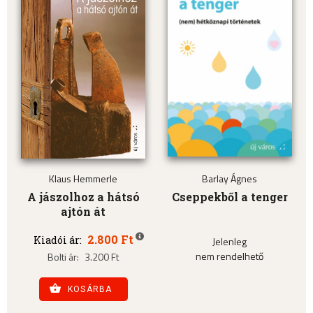
Klaus Hemmerle
Barlay Ágnes
A jászolhoz a hátsó
Cseppekből a tenger
ajtón át
2.800 Ft
Kiadói ár:
Jelenleg
nem rendelhető
Bolti ár:
3.200 Ft
KOSÁRBA