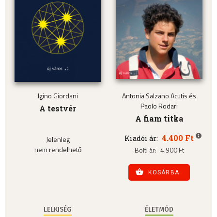
Igino Giordani
Antonia Salzano Acutis és
Paolo Rodari
A testvér
A fiam titka
4.400 Ft
Kiadói ár:
Jelenleg
nem rendelhető
Bolti ár:
4.900 Ft
KOSÁRBA
LELKISÉG
ÉLETMÓD