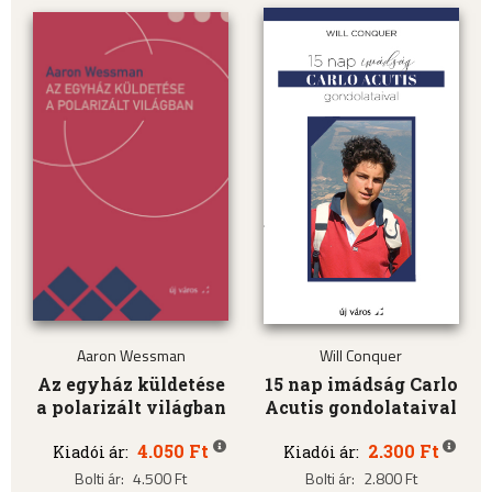
Aaron Wessman
Will Conquer
Az egyház küldetése
15 nap imádság Carlo
a polarizált világban
Acutis gondolataival
4.050 Ft
2.300 Ft
Kiadói ár:
Kiadói ár:
Bolti ár:
4.500 Ft
Bolti ár:
2.800 Ft