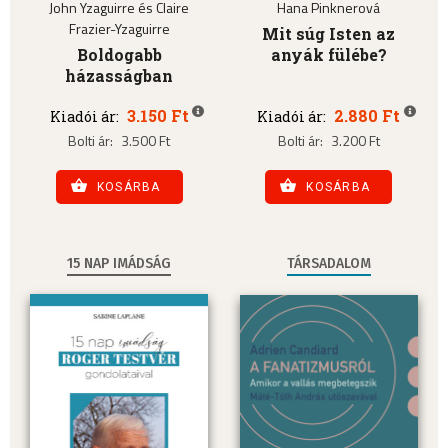
John Yzaguirre és Claire
Hana Pinknerová
Frazier-Yzaguirre
Mit súg Isten az
Boldogabb
anyák fülébe?
házasságban
3.150 Ft
2.880 Ft
Kiadói ár:
Kiadói ár:
Bolti ár:
3.500 Ft
Bolti ár:
3.200 Ft
KOSÁRBA
KOSÁRBA
15 NAP IMÁDSÁG
TÁRSADALOM