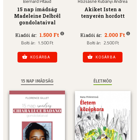
Bernard Pitaud
Rózsásné Kubányi Andrea
15 nap imádság
Akiket Isten a
Madeleine Delbrêl
tenyerén hordott
gondolataival
1.500 Ft
2.000 Ft
Kiadói ár:
Kiadói ár:
Bolti ár:
1.500 Ft
Bolti ár:
2.500 Ft
KOSÁRBA
KOSÁRBA
15 NAP IMÁDSÁG
ÉLETMÓD