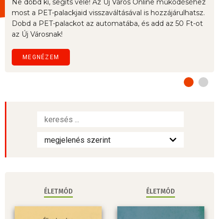
Ne dobd ki, segíts vele! Az Új Város Online működéséhez
most a PET-palackjaid visszaváltásával is hozzájárulhatsz.
Dobd a PET-palackot az automatába, és add az 50 Ft-ot
az Új Városnak!
MEGNÉZEM
ÉLETMÓD
ÉLETMÓD