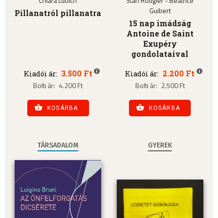
Chiara Lubich
Stan Rougier - Béatrice
Guibert
Pillanatról pillanatra
15 nap imádság
Antoine de Saint
Exupéry
gondolataival
3.500 Ft
2.200 Ft
Kiadói ár:
Kiadói ár:
Bolti ár:
4.200 Ft
Bolti ár:
2.500 Ft
KOSÁRBA
KOSÁRBA
TÁRSADALOM
GYEREK