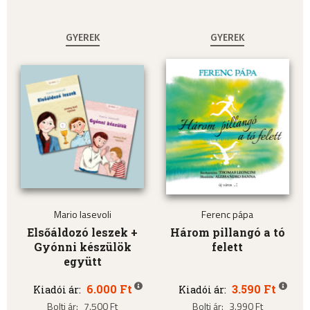
GYEREK
GYEREK
Mario Iasevoli
Ferenc pápa
Elsőáldozó leszek +
Három pillangó a tó
Gyónni készülök
felett
együtt
6.000 Ft
3.590 Ft
Kiadói ár:
Kiadói ár:
Bolti ár:
7.500 Ft
Bolti ár:
3.990 Ft