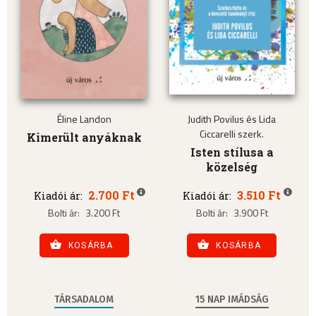
Éline Landon
Judith Povilus és Lida
Ciccarelli szerk.
Kimerült anyáknak
Isten stílusa a
közelség
2.700 Ft
3.510 Ft
Kiadói ár:
Kiadói ár:
Bolti ár:
3.200 Ft
Bolti ár:
3.900 Ft
KOSÁRBA
KOSÁRBA
TÁRSADALOM
15 NAP IMÁDSÁG