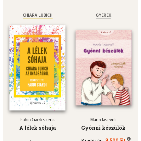
CHIARA LUBICH
GYEREK
Fabio Ciardi szerk.
Mario Iasevoli
A lélek sóhaja
Gyónni készülök
3.500 Ft
Kiadói ár: