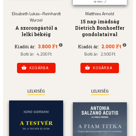
Elisabeth Lukas–Reinhardt
Matthieu Arnold
Wurzel
15 nap imádság
A szorongástól a
Dietrich Bonhoeffer
lelki békéig
gondolataival
3.800 Ft
2.000 Ft
Kiadói ár:
Kiadói ár:
Bolti ár:
4.200 Ft
Bolti ár:
2.500 Ft
KOSÁRBA
KOSÁRBA
LELKISÉG
LELKISÉG