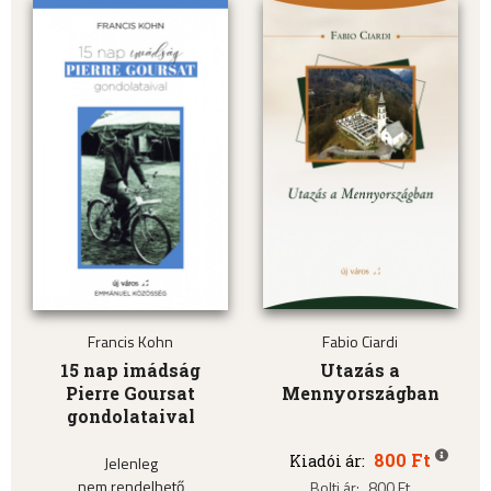
Francis Kohn
Fabio Ciardi
15 nap imádság
Utazás a
Pierre Goursat
Mennyországban
gondolataival
800 Ft
Kiadói ár:
Jelenleg
nem rendelhető
Bolti ár:
800 Ft