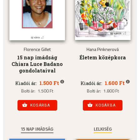
Florence Gillet
Hana Pinknerová
15 nap imádság
Életem középkora
Chiara Luce Badano
gondolataival
1.500 Ft
1.600 Ft
Kiadói ár:
Kiadói ár:
Bolti ár:
1.500 Ft
Bolti ár:
1.800 Ft
KOSÁRBA
KOSÁRBA
15 NAP IMÁDSÁG
LELKISÉG