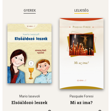
GYEREK
LELKISÉG
Mario Iasevoli
Pasquale Foresi
Elsőáldozó leszek
Mi az ima?