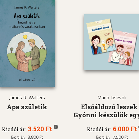
James R. Walters
Mario Iasevoli
Apa születik
Elsőáldozó leszek
Gyónni készülök eg
3.520 Ft
6.000 Ft
Kiadói ár:
Kiadói ár:
Bolti ár:
3.800 Ft
Bolti ár:
7.500 Ft