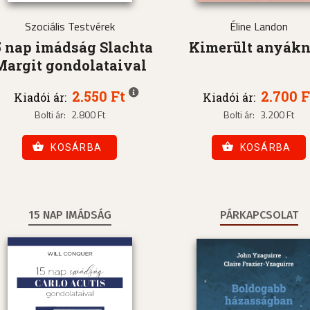
Szociális Testvérek
Éline Landon
5 nap imádság Slachta
Kimerült anyák
Margit gondolataival
2.550 Ft
2.700 F
Kiadói ár:
Kiadói ár:
Bolti ár:
2.800 Ft
Bolti ár:
3.200 Ft
KOSÁRBA
KOSÁRBA
15 NAP IMÁDSÁG
PÁRKAPCSOLAT