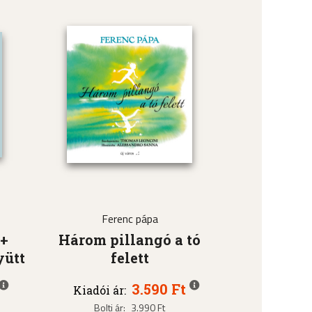
Ferenc pápa
 +
Három pillangó a tó
yütt
felett
3.590 Ft
Kiadói ár:
Bolti ár:
3.990 Ft