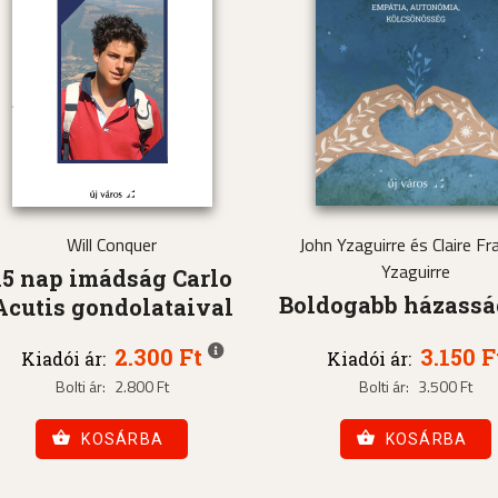
Will Conquer
John Yzaguirre és Claire Fra
Yzaguirre
15 nap imádság Carlo
Boldogabb házass
Acutis gondolataival
2.300 Ft
3.150 F
Kiadói ár:
Kiadói ár:
Bolti ár:
2.800 Ft
Bolti ár:
3.500 Ft
KOSÁRBA
KOSÁRBA