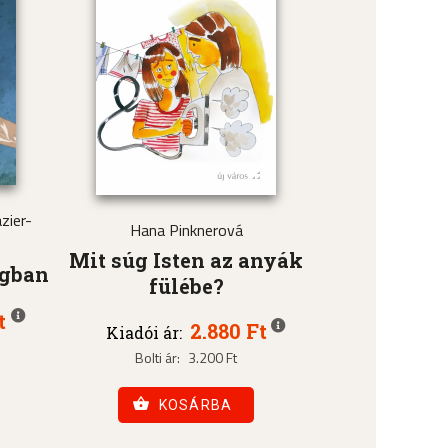
zier-
Hana Pinknerová
Mit súg Isten az anyák
ágban
fülébe?
t
2.880 Ft
Kiadói ár:
Bolti ár:
3.200 Ft
KOSÁRBA