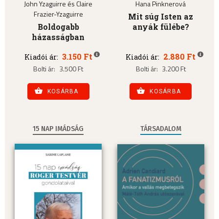
John Yzaguirre és Claire
Hana Pinknerová
Frazier-Yzaguirre
Mit súg Isten az
Boldogabb
anyák fülébe?
házasságban
3.150 Ft
2.880 Ft
Kiadói ár:
Kiadói ár:
Bolti ár:
3.500 Ft
Bolti ár:
3.200 Ft
KOSÁRBA
KOSÁRBA
15 NAP IMÁDSÁG
TÁRSADALOM