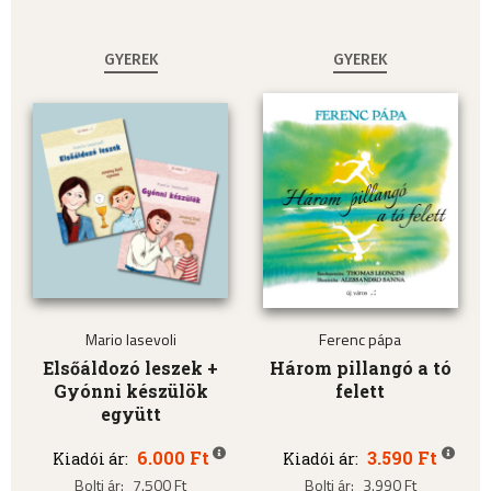
GYEREK
GYEREK
Mario Iasevoli
Ferenc pápa
Elsőáldozó leszek +
Három pillangó a tó
Gyónni készülök
felett
együtt
6.000 Ft
3.590 Ft
Kiadói ár:
Kiadói ár:
Bolti ár:
7.500 Ft
Bolti ár:
3.990 Ft