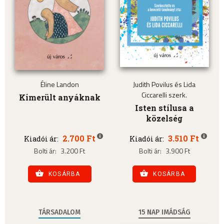
Éline Landon
Judith Povilus és Lida
Ciccarelli szerk.
Kimerült anyáknak
Isten stílusa a
közelség
2.700 Ft
3.510 Ft
Kiadói ár:
Kiadói ár:
Bolti ár:
3.200 Ft
Bolti ár:
3.900 Ft
KOSÁRBA
KOSÁRBA
TÁRSADALOM
15 NAP IMÁDSÁG