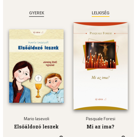
GYEREK
LELKISÉG
Mario Iasevoli
Pasquale Foresi
Elsőáldozó leszek
Mi az ima?