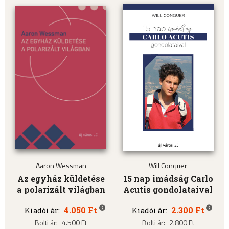
Aaron Wessman
Will Conquer
Az egyház küldetése
15 nap imádság Carlo
a polarizált világban
Acutis gondolataival
4.050 Ft
2.300 Ft
Kiadói ár:
Kiadói ár:
Bolti ár:
4.500 Ft
Bolti ár:
2.800 Ft