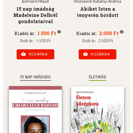
Bernard Pitaud
Rózsásné Kubányi Andrea
15 nap imádság
Akiket Isten a
Madeleine Delbrêl
tenyerén hordott
gondolataival
1.500 Ft
2.000 Ft
Kiadói ár:
Kiadói ár:
Bolti ár:
1.500 Ft
Bolti ár:
2.500 Ft
KOSÁRBA
KOSÁRBA
15 NAP IMÁDSÁG
ÉLETMÓD