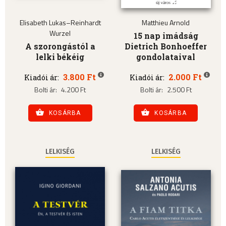
Elisabeth Lukas–Reinhardt
Matthieu Arnold
Wurzel
15 nap imádság
A szorongástól a
Dietrich Bonhoeffer
lelki békéig
gondolataival
3.800 Ft
2.000 Ft
Kiadói ár:
Kiadói ár:
Bolti ár:
4.200 Ft
Bolti ár:
2.500 Ft
KOSÁRBA
KOSÁRBA
LELKISÉG
LELKISÉG