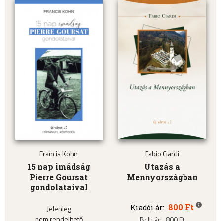
Francis Kohn
Fabio Ciardi
15 nap imádság
Utazás a
Pierre Goursat
Mennyországban
gondolataival
800 Ft
Kiadói ár:
Jelenleg
nem rendelhető
Bolti ár:
800 Ft