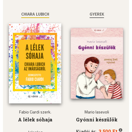
CHIARA LUBICH
GYEREK
Fabio Ciardi szerk.
Mario Iasevoli
A lélek sóhaja
Gyónni készülök
3.500 Ft
Kiadói ár: