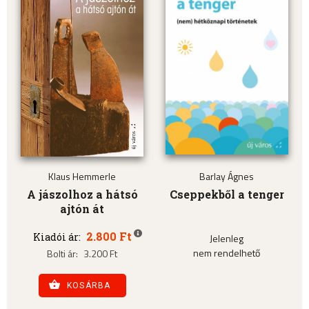
Klaus Hemmerle
Barlay Ágnes
A jászolhoz a hátsó
Cseppekből a tenger
ajtón át
2.800 Ft
Kiadói ár:
Jelenleg
nem rendelhető
Bolti ár:
3.200 Ft
KOSÁRBA