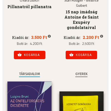
Chiara Lubich
Stan Rougier - Béatrice
Guibert
Pillanatról pillanatra
15 nap imádság
Antoine de Saint
Exupéry
gondolataival
3.500 Ft
2.200 Ft
Kiadói ár:
Kiadói ár:
Bolti ár:
4.200 Ft
Bolti ár:
2.500 Ft
KOSÁRBA
KOSÁRBA
TÁRSADALOM
GYEREK