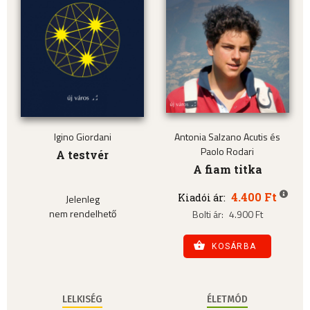
Igino Giordani
Antonia Salzano Acutis és
Paolo Rodari
A testvér
A fiam titka
4.400 Ft
Kiadói ár:
Jelenleg
nem rendelhető
Bolti ár:
4.900 Ft
KOSÁRBA
LELKISÉG
ÉLETMÓD