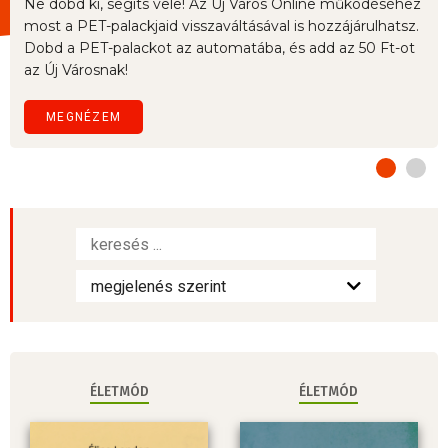
Ne dobd ki, segíts vele! Az Új Város Online működéséhez
most a PET-palackjaid visszaváltásával is hozzájárulhatsz.
Dobd a PET-palackot az automatába, és add az 50 Ft-ot
az Új Városnak!
MEGNÉZEM
ÉLETMÓD
ÉLETMÓD