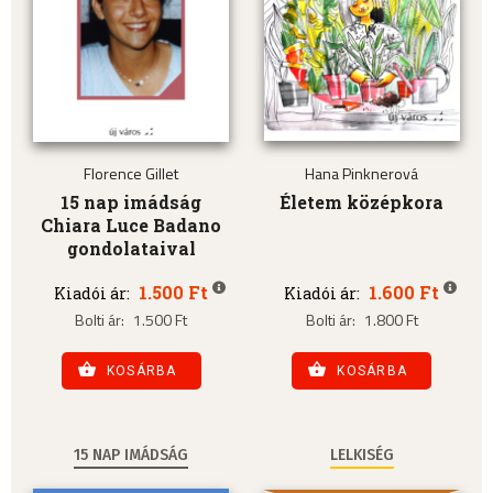
Florence Gillet
Hana Pinknerová
15 nap imádság
Életem középkora
Chiara Luce Badano
gondolataival
1.500 Ft
1.600 Ft
Kiadói ár:
Kiadói ár:
Bolti ár:
1.500 Ft
Bolti ár:
1.800 Ft
KOSÁRBA
KOSÁRBA
15 NAP IMÁDSÁG
LELKISÉG