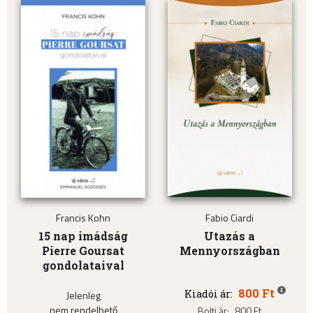
Francis Kohn
Fabio Ciardi
15 nap imádság
Utazás a
Pierre Goursat
Mennyországban
gondolataival
800 Ft
Kiadói ár:
Jelenleg
nem rendelhető
Bolti ár:
800 Ft