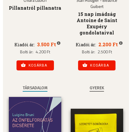
Chiara Lubich
Stan Rougier - Béatrice
Guibert
Pillanatról pillanatra
15 nap imádság
Antoine de Saint
Exupéry
gondolataival
3.500 Ft
2.200 Ft
Kiadói ár:
Kiadói ár:
Bolti ár:
4.200 Ft
Bolti ár:
2.500 Ft
KOSÁRBA
KOSÁRBA
TÁRSADALOM
GYEREK