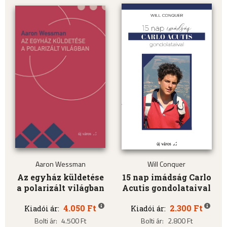
Aaron Wessman
Will Conquer
Az egyház küldetése
15 nap imádság Carlo
a polarizált világban
Acutis gondolataival
4.050 Ft
2.300 Ft
Kiadói ár:
Kiadói ár:
Bolti ár:
4.500 Ft
Bolti ár:
2.800 Ft