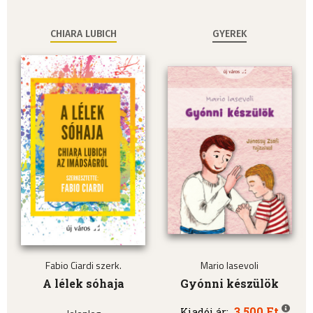
CHIARA LUBICH
GYEREK
Fabio Ciardi szerk.
Mario Iasevoli
A lélek sóhaja
Gyónni készülök
3.500 Ft
Kiadói ár: