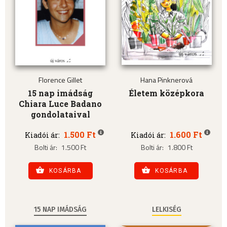
Florence Gillet
Hana Pinknerová
15 nap imádság
Életem középkora
Chiara Luce Badano
gondolataival
1.500 Ft
1.600 Ft
Kiadói ár:
Kiadói ár:
Bolti ár:
1.500 Ft
Bolti ár:
1.800 Ft
KOSÁRBA
KOSÁRBA
15 NAP IMÁDSÁG
LELKISÉG