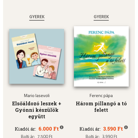
GYEREK
GYEREK
Mario Iasevoli
Ferenc pápa
Elsőáldozó leszek +
Három pillangó a tó
Gyónni készülök
felett
együtt
6.000 Ft
3.590 Ft
Kiadói ár:
Kiadói ár:
Bolti ár:
7.500 Ft
Bolti ár:
3.990 Ft