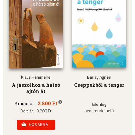
Klaus Hemmerle
Barlay Ágnes
A jászolhoz a hátsó
Cseppekből a tenger
ajtón át
2.800 Ft
Kiadói ár:
Jelenleg
nem rendelhető
Bolti ár:
3.200 Ft
KOSÁRBA