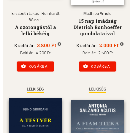
Elisabeth Lukas–Reinhardt
Matthieu Arnold
Wurzel
15 nap imádság
A szorongástól a
Dietrich Bonhoeffer
lelki békéig
gondolataival
3.800 Ft
2.000 Ft
Kiadói ár:
Kiadói ár:
Bolti ár:
4.200 Ft
Bolti ár:
2.500 Ft
KOSÁRBA
KOSÁRBA
LELKISÉG
LELKISÉG