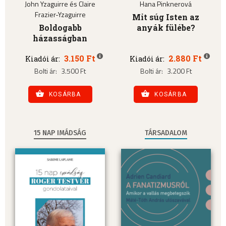
John Yzaguirre és Claire
Hana Pinknerová
Frazier-Yzaguirre
Mit súg Isten az
Boldogabb
anyák fülébe?
házasságban
3.150 Ft
2.880 Ft
Kiadói ár:
Kiadói ár:
Bolti ár:
3.500 Ft
Bolti ár:
3.200 Ft
KOSÁRBA
KOSÁRBA
15 NAP IMÁDSÁG
TÁRSADALOM