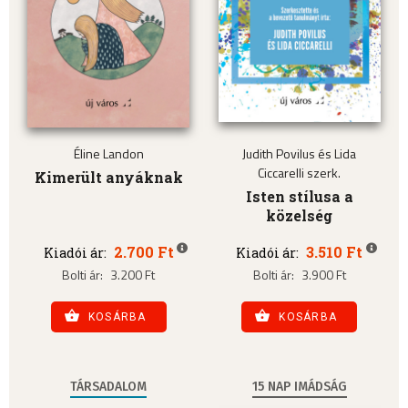
Éline Landon
Judith Povilus és Lida
Ciccarelli szerk.
Kimerült anyáknak
Isten stílusa a
közelség
2.700 Ft
3.510 Ft
Kiadói ár:
Kiadói ár:
Bolti ár:
3.200 Ft
Bolti ár:
3.900 Ft
KOSÁRBA
KOSÁRBA
TÁRSADALOM
15 NAP IMÁDSÁG