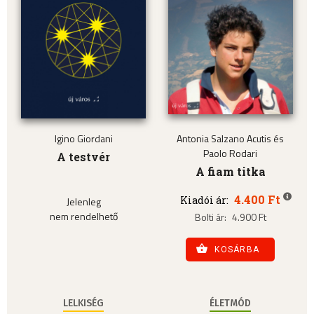
Igino Giordani
Antonia Salzano Acutis és
Paolo Rodari
A testvér
A fiam titka
4.400 Ft
Kiadói ár:
Jelenleg
nem rendelhető
Bolti ár:
4.900 Ft
KOSÁRBA
LELKISÉG
ÉLETMÓD