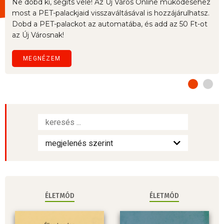
Ne dobd ki, segíts vele! Az Új Város Online működéséhez
most a PET-palackjaid visszaváltásával is hozzájárulhatsz.
Dobd a PET-palackot az automatába, és add az 50 Ft-ot
az Új Városnak!
MEGNÉZEM
ÉLETMÓD
ÉLETMÓD