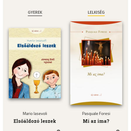
GYEREK
LELKISÉG
Mario Iasevoli
Pasquale Foresi
Elsőáldozó leszek
Mi az ima?