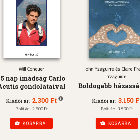
Will Conquer
John Yzaguirre és Claire Fra
Yzaguirre
15 nap imádság Carlo
Boldogabb házass
Acutis gondolataival
2.300 Ft
3.150 F
Kiadói ár:
Kiadói ár:
Bolti ár:
2.800 Ft
Bolti ár:
3.500 Ft
KOSÁRBA
KOSÁRBA