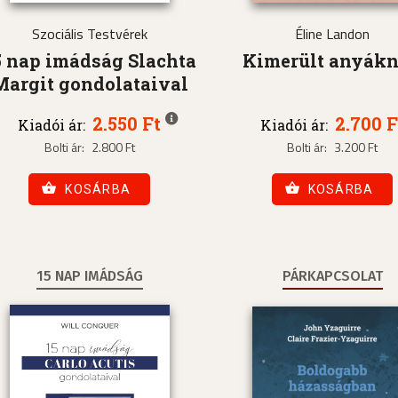
Szociális Testvérek
Éline Landon
5 nap imádság Slachta
Kimerült anyák
Margit gondolataival
2.550 Ft
2.700 F
Kiadói ár:
Kiadói ár:
Bolti ár:
2.800 Ft
Bolti ár:
3.200 Ft
KOSÁRBA
KOSÁRBA
15 NAP IMÁDSÁG
PÁRKAPCSOLAT