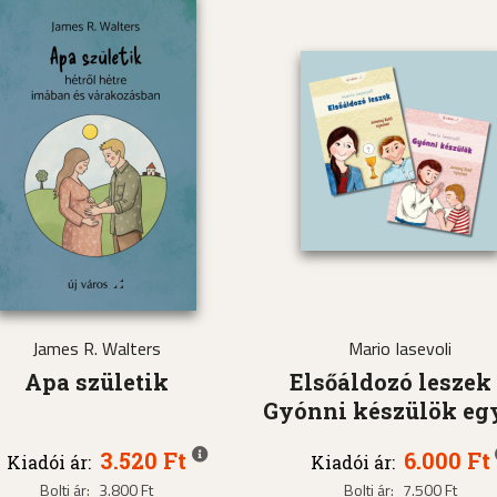
James R. Walters
Mario Iasevoli
Apa születik
Elsőáldozó leszek
Gyónni készülök eg
3.520 Ft
6.000 Ft
Kiadói ár:
Kiadói ár:
Bolti ár:
3.800 Ft
Bolti ár:
7.500 Ft