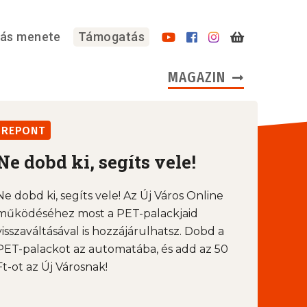
lás menete
Támogatás
MAGAZIN
REPONT
Ne dobd ki, segíts vele!
Ne dobd ki, segíts vele! Az Új Város Online
működéséhez most a PET-palackjaid
visszaváltásával is hozzájárulhatsz. Dobd a
PET-palackot az automatába, és add az 50
Ft-ot az Új Városnak!