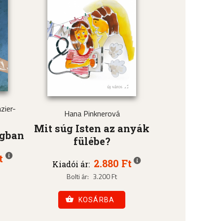
zier-
Hana Pinknerová
Mit súg Isten az anyák
ágban
fülébe?
t
2.880 Ft
Kiadói ár:
Bolti ár:
3.200 Ft
KOSÁRBA