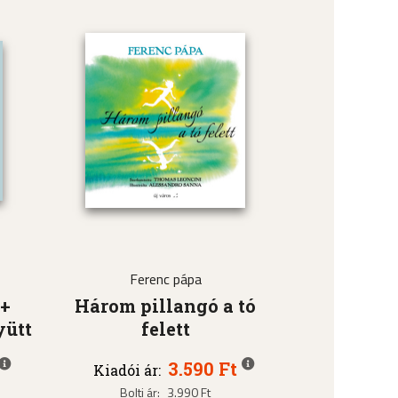
Ferenc pápa
 +
Három pillangó a tó
yütt
felett
3.590 Ft
Kiadói ár:
Bolti ár:
3.990 Ft