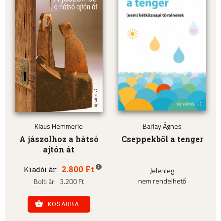
Klaus Hemmerle
Barlay Ágnes
A jászolhoz a hátsó
Cseppekből a tenger
ajtón át
2.800 Ft
Kiadói ár:
Jelenleg
nem rendelhető
Bolti ár:
3.200 Ft
KOSÁRBA