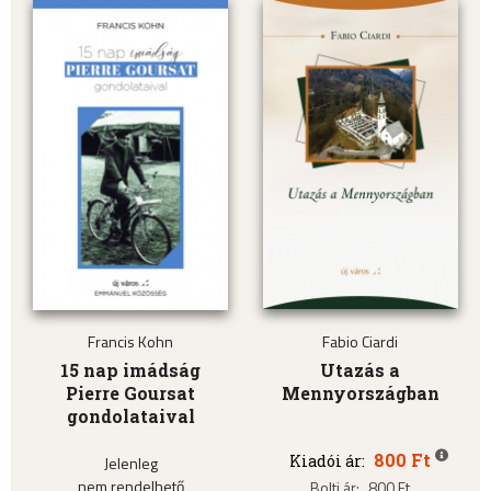
Francis Kohn
Fabio Ciardi
15 nap imádság
Utazás a
Pierre Goursat
Mennyországban
gondolataival
800 Ft
Kiadói ár:
Jelenleg
nem rendelhető
Bolti ár:
800 Ft