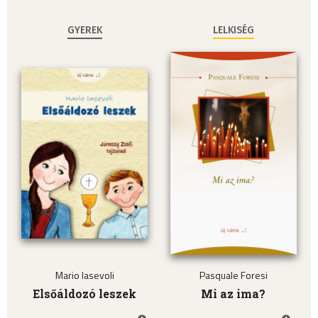
GYEREK
LELKISÉG
Mario Iasevoli
Pasquale Foresi
Elsőáldozó leszek
Mi az ima?