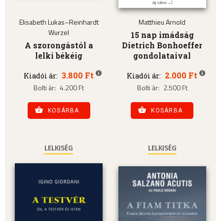
Elisabeth Lukas–Reinhardt
Matthieu Arnold
Wurzel
15 nap imádság
A szorongástól a
Dietrich Bonhoeffer
lelki békéig
gondolataival
3.800 Ft
2.000 Ft
Kiadói ár:
Kiadói ár:
Bolti ár:
4.200 Ft
Bolti ár:
2.500 Ft
KOSÁRBA
KOSÁRBA
LELKISÉG
LELKISÉG