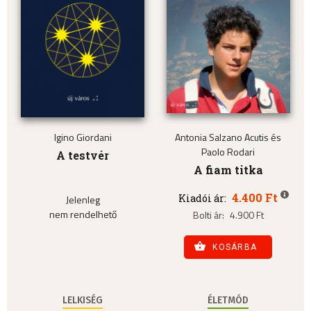
Igino Giordani
Antonia Salzano Acutis és
Paolo Rodari
A testvér
A fiam titka
4.400 Ft
Kiadói ár:
Jelenleg
nem rendelhető
Bolti ár:
4.900 Ft
KOSÁRBA
LELKISÉG
ÉLETMÓD