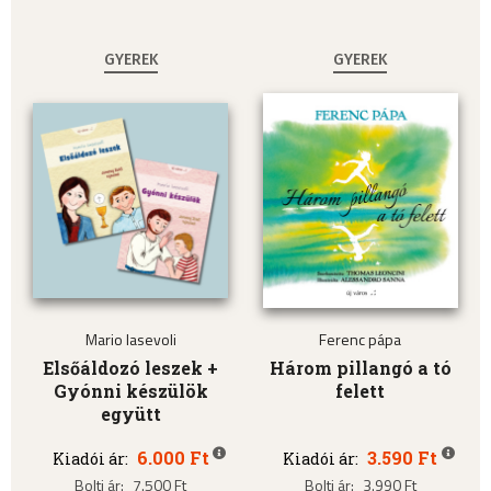
GYEREK
GYEREK
Mario Iasevoli
Ferenc pápa
Elsőáldozó leszek +
Három pillangó a tó
Gyónni készülök
felett
együtt
6.000 Ft
3.590 Ft
Kiadói ár:
Kiadói ár:
Bolti ár:
7.500 Ft
Bolti ár:
3.990 Ft