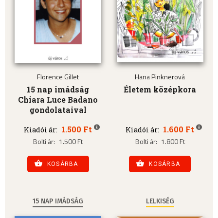
Florence Gillet
Hana Pinknerová
15 nap imádság
Életem középkora
Chiara Luce Badano
gondolataival
1.500 Ft
1.600 Ft
Kiadói ár:
Kiadói ár:
Bolti ár:
1.500 Ft
Bolti ár:
1.800 Ft
KOSÁRBA
KOSÁRBA
15 NAP IMÁDSÁG
LELKISÉG