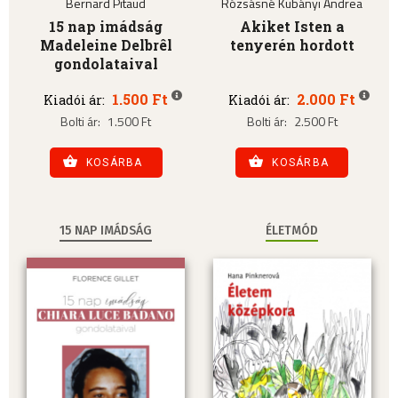
Bernard Pitaud
Rózsásné Kubányi Andrea
15 nap imádság
Akiket Isten a
Madeleine Delbrêl
tenyerén hordott
gondolataival
1.500 Ft
2.000 Ft
Kiadói ár:
Kiadói ár:
Bolti ár:
1.500 Ft
Bolti ár:
2.500 Ft
KOSÁRBA
KOSÁRBA
15 NAP IMÁDSÁG
ÉLETMÓD