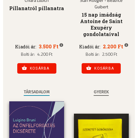
Chiara Lubich
Stan Rougier - Béatrice
Guibert
Pillanatról pillanatra
15 nap imádság
Antoine de Saint
Exupéry
gondolataival
3.500 Ft
2.200 Ft
Kiadói ár:
Kiadói ár:
Bolti ár:
4.200 Ft
Bolti ár:
2.500 Ft
KOSÁRBA
KOSÁRBA
TÁRSADALOM
GYEREK