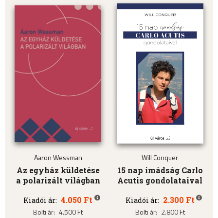
Aaron Wessman
Will Conquer
Az egyház küldetése
15 nap imádság Carlo
a polarizált világban
Acutis gondolataival
4.050 Ft
2.300 Ft
Kiadói ár:
Kiadói ár:
Bolti ár:
4.500 Ft
Bolti ár:
2.800 Ft