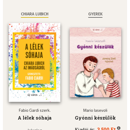
CHIARA LUBICH
GYEREK
Fabio Ciardi szerk.
Mario Iasevoli
A lélek sóhaja
Gyónni készülök
3.500 Ft
Kiadói ár: