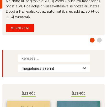
Ne dobd ki, segíts vele! Az Új Város Online működéséhez
most a PET-palackjaid visszaváltásával is hozzájárulhatsz.
Dobd a PET-palackot az automatába, és add az 50 Ft-ot
az Új Városnak!
MEGNÉZEM
ÉLETMÓD
ÉLETMÓD