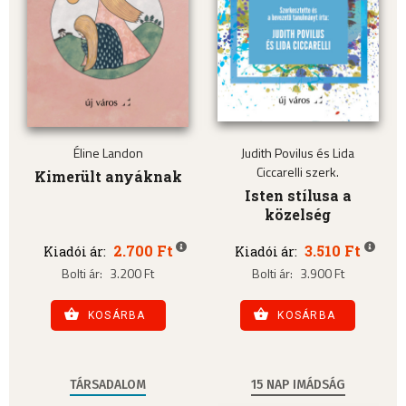
Éline Landon
Judith Povilus és Lida
Ciccarelli szerk.
Kimerült anyáknak
Isten stílusa a
közelség
2.700 Ft
3.510 Ft
Kiadói ár:
Kiadói ár:
Bolti ár:
3.200 Ft
Bolti ár:
3.900 Ft
KOSÁRBA
KOSÁRBA
TÁRSADALOM
15 NAP IMÁDSÁG