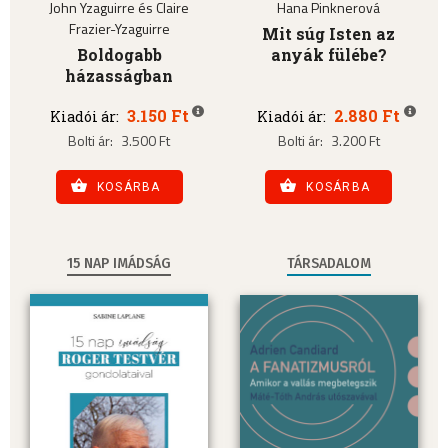
John Yzaguirre és Claire
Hana Pinknerová
Frazier-Yzaguirre
Mit súg Isten az
Boldogabb
anyák fülébe?
házasságban
3.150 Ft
2.880 Ft
Kiadói ár:
Kiadói ár:
Bolti ár:
3.500 Ft
Bolti ár:
3.200 Ft
KOSÁRBA
KOSÁRBA
15 NAP IMÁDSÁG
TÁRSADALOM