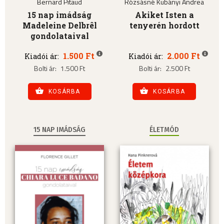
Bernard Pitaud
Rózsásné Kubányi Andrea
15 nap imádság
Akiket Isten a
Madeleine Delbrêl
tenyerén hordott
gondolataival
1.500 Ft
2.000 Ft
Kiadói ár:
Kiadói ár:
Bolti ár:
1.500 Ft
Bolti ár:
2.500 Ft
KOSÁRBA
KOSÁRBA
15 NAP IMÁDSÁG
ÉLETMÓD