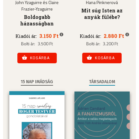
John Yzaguirre és Claire
Hana Pinknerová
Frazier-Yzaguirre
Mit súg Isten az
Boldogabb
anyák fülébe?
házasságban
3.150 Ft
2.880 Ft
Kiadói ár:
Kiadói ár:
Bolti ár:
3.500 Ft
Bolti ár:
3.200 Ft
KOSÁRBA
KOSÁRBA
15 NAP IMÁDSÁG
TÁRSADALOM