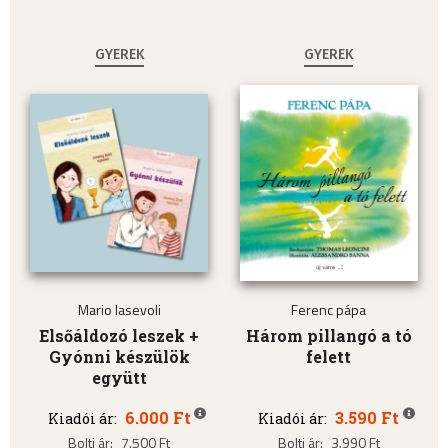
GYEREK
GYEREK
Mario Iasevoli
Ferenc pápa
Elsőáldozó leszek +
Három pillangó a tó
Gyónni készülök
felett
együtt
6.000 Ft
3.590 Ft
Kiadói ár:
Kiadói ár:
Bolti ár:
7.500 Ft
Bolti ár:
3.990 Ft