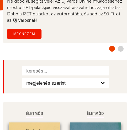
Ne dobd ki, segíts vele! Az Új Város Online működéséhez
most a PET-palackjaid visszaváltásával is hozzájárulhatsz.
Dobd a PET-palackot az automatába, és add az 50 Ft-ot
az Új Városnak!
MEGNÉZEM
ÉLETMÓD
ÉLETMÓD