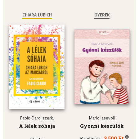
CHIARA LUBICH
GYEREK
Fabio Ciardi szerk.
Mario Iasevoli
A lélek sóhaja
Gyónni készülök
3.500 Ft
Kiadói ár: