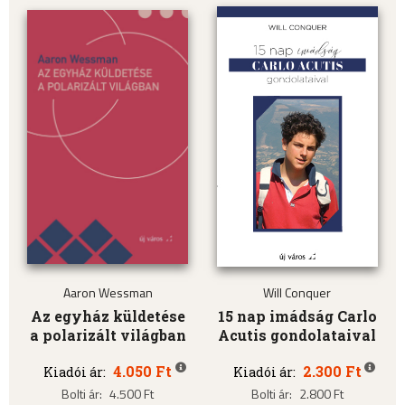
Aaron Wessman
Will Conquer
Az egyház küldetése
15 nap imádság Carlo
a polarizált világban
Acutis gondolataival
4.050 Ft
2.300 Ft
Kiadói ár:
Kiadói ár:
Bolti ár:
4.500 Ft
Bolti ár:
2.800 Ft