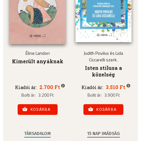
Éline Landon
Judith Povilus és Lida
Ciccarelli szerk.
Kimerült anyáknak
Isten stílusa a
közelség
2.700 Ft
3.510 Ft
Kiadói ár:
Kiadói ár:
Bolti ár:
3.200 Ft
Bolti ár:
3.900 Ft
KOSÁRBA
KOSÁRBA
TÁRSADALOM
15 NAP IMÁDSÁG