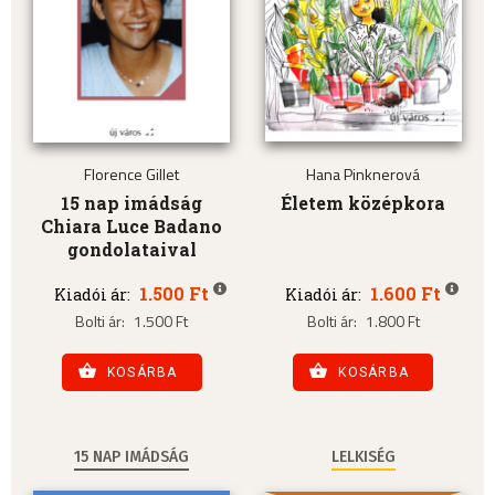
Florence Gillet
Hana Pinknerová
15 nap imádság
Életem középkora
Chiara Luce Badano
gondolataival
1.500 Ft
1.600 Ft
Kiadói ár:
Kiadói ár:
Bolti ár:
1.500 Ft
Bolti ár:
1.800 Ft
KOSÁRBA
KOSÁRBA
15 NAP IMÁDSÁG
LELKISÉG