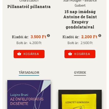
Chiara Lubich
Stan Rougier - Béatrice
Guibert
Pillanatról pillanatra
15 nap imádság
Antoine de Saint
Exupéry
gondolataival
3.500 Ft
2.200 Ft
Kiadói ár:
Kiadói ár:
Bolti ár:
4.200 Ft
Bolti ár:
2.500 Ft
KOSÁRBA
KOSÁRBA
TÁRSADALOM
GYEREK