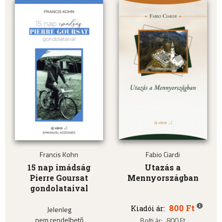
Francis Kohn
Fabio Ciardi
15 nap imádság
Utazás a
Pierre Goursat
Mennyországban
gondolataival
800 Ft
Kiadói ár:
Jelenleg
nem rendelhető
Bolti ár:
800 Ft