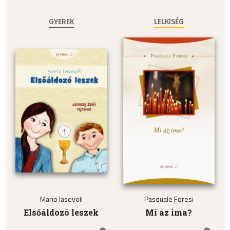
GYEREK
LELKISÉG
Mario Iasevoli
Pasquale Foresi
Elsőáldozó leszek
Mi az ima?