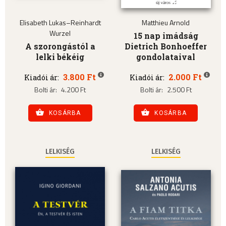
Elisabeth Lukas–Reinhardt
Matthieu Arnold
Wurzel
15 nap imádság
A szorongástól a
Dietrich Bonhoeffer
lelki békéig
gondolataival
3.800 Ft
2.000 Ft
Kiadói ár:
Kiadói ár:
Bolti ár:
4.200 Ft
Bolti ár:
2.500 Ft
KOSÁRBA
KOSÁRBA
LELKISÉG
LELKISÉG