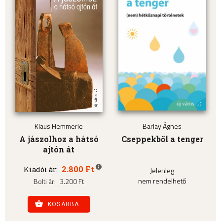
Klaus Hemmerle
Barlay Ágnes
A jászolhoz a hátsó
Cseppekből a tenger
ajtón át
2.800 Ft
Kiadói ár:
Jelenleg
nem rendelhető
Bolti ár:
3.200 Ft
KOSÁRBA