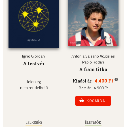
Igino Giordani
Antonia Salzano Acutis és
Paolo Rodari
A testvér
A fiam titka
4.400 Ft
Kiadói ár:
Jelenleg
nem rendelhető
Bolti ár:
4.900 Ft
KOSÁRBA
LELKISÉG
ÉLETMÓD