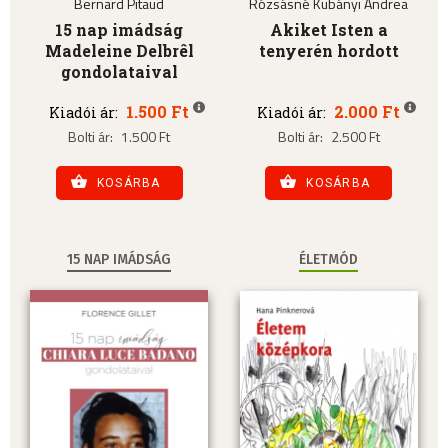
Bernard Pitaud
Rózsásné Kubányi Andrea
15 nap imádság
Akiket Isten a
Madeleine Delbrêl
tenyerén hordott
gondolataival
1.500 Ft
2.000 Ft
Kiadói ár:
Kiadói ár:
Bolti ár:
1.500 Ft
Bolti ár:
2.500 Ft
KOSÁRBA
KOSÁRBA
15 NAP IMÁDSÁG
ÉLETMÓD