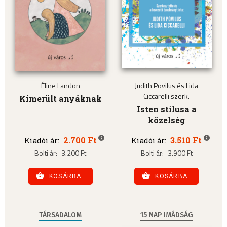
Éline Landon
Judith Povilus és Lida
Ciccarelli szerk.
Kimerült anyáknak
Isten stílusa a
közelség
2.700 Ft
3.510 Ft
Kiadói ár:
Kiadói ár:
Bolti ár:
3.200 Ft
Bolti ár:
3.900 Ft
KOSÁRBA
KOSÁRBA
TÁRSADALOM
15 NAP IMÁDSÁG