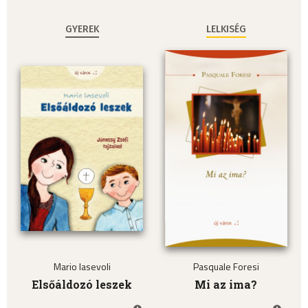
GYEREK
LELKISÉG
Mario Iasevoli
Pasquale Foresi
Elsőáldozó leszek
Mi az ima?