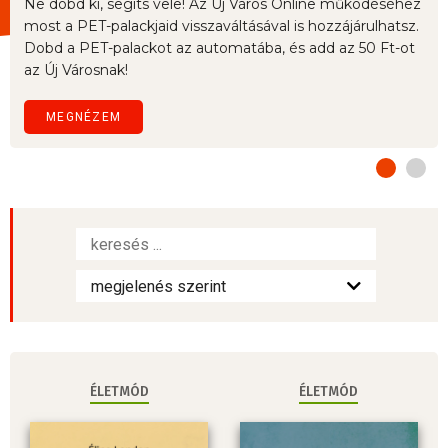
Ne dobd ki, segíts vele! Az Új Város Online működéséhez
most a PET-palackjaid visszaváltásával is hozzájárulhatsz.
Dobd a PET-palackot az automatába, és add az 50 Ft-ot
az Új Városnak!
MEGNÉZEM
ÉLETMÓD
ÉLETMÓD