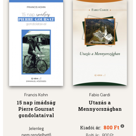
Francis Kohn
Fabio Ciardi
15 nap imádság
Utazás a
Pierre Goursat
Mennyországban
gondolataival
800 Ft
Kiadói ár:
Jelenleg
nem rendelhető
Bolti ár:
800 Ft