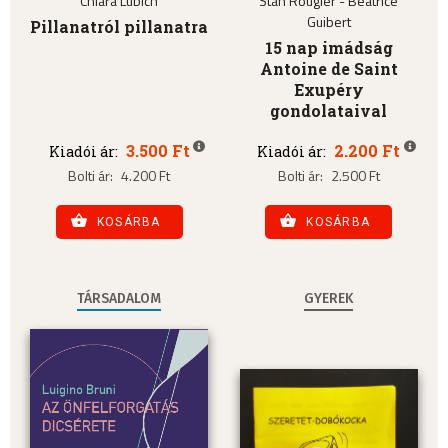
Chiara Lubich
Stan Rougier - Béatrice
Guibert
Pillanatról pillanatra
15 nap imádság
Antoine de Saint
Exupéry
gondolataival
3.500 Ft
2.200 Ft
Kiadói ár:
Kiadói ár:
Bolti ár:
4.200 Ft
Bolti ár:
2.500 Ft
KOSÁRBA
KOSÁRBA
TÁRSADALOM
GYEREK