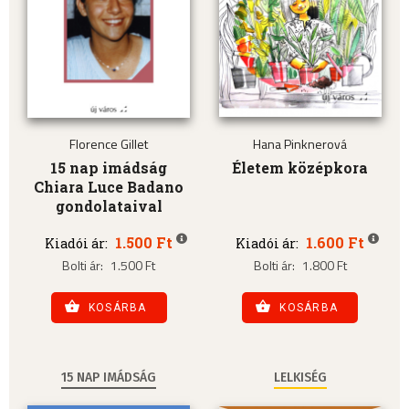
Florence Gillet
Hana Pinknerová
15 nap imádság
Életem középkora
Chiara Luce Badano
gondolataival
1.500 Ft
1.600 Ft
Kiadói ár:
Kiadói ár:
Bolti ár:
1.500 Ft
Bolti ár:
1.800 Ft
KOSÁRBA
KOSÁRBA
15 NAP IMÁDSÁG
LELKISÉG