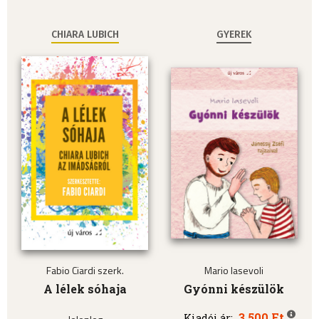
CHIARA LUBICH
GYEREK
Fabio Ciardi szerk.
Mario Iasevoli
A lélek sóhaja
Gyónni készülök
3.500 Ft
Kiadói ár: