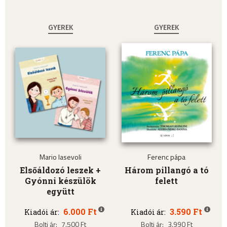
GYEREK
GYEREK
Mario Iasevoli
Ferenc pápa
Elsőáldozó leszek +
Három pillangó a tó
Gyónni készülök
felett
együtt
6.000 Ft
3.590 Ft
Kiadói ár:
Kiadói ár:
Bolti ár:
7.500 Ft
Bolti ár:
3.990 Ft