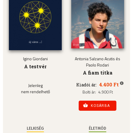
Igino Giordani
Antonia Salzano Acutis és
Paolo Rodari
A testvér
A fiam titka
4.400 Ft
Kiadói ár:
Jelenleg
nem rendelhető
Bolti ár:
4.900 Ft
KOSÁRBA
LELKISÉG
ÉLETMÓD