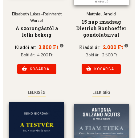
Elisabeth Lukas–Reinhardt
Matthieu Arnold
Wurzel
15 nap imádság
A szorongástól a
Dietrich Bonhoeffer
lelki békéig
gondolataival
3.800 Ft
2.000 Ft
Kiadói ár:
Kiadói ár:
Bolti ár:
4.200 Ft
Bolti ár:
2.500 Ft
KOSÁRBA
KOSÁRBA
LELKISÉG
LELKISÉG