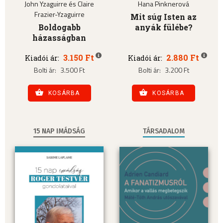
John Yzaguirre és Claire
Hana Pinknerová
Frazier-Yzaguirre
Mit súg Isten az
Boldogabb
anyák fülébe?
házasságban
3.150 Ft
2.880 Ft
Kiadói ár:
Kiadói ár:
Bolti ár:
3.500 Ft
Bolti ár:
3.200 Ft
KOSÁRBA
KOSÁRBA
15 NAP IMÁDSÁG
TÁRSADALOM