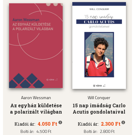
Aaron Wessman
Will Conquer
Az egyház küldetése
15 nap imádság Carlo
a polarizált világban
Acutis gondolataival
4.050 Ft
2.300 Ft
Kiadói ár:
Kiadói ár:
Bolti ár:
4.500 Ft
Bolti ár:
2.800 Ft