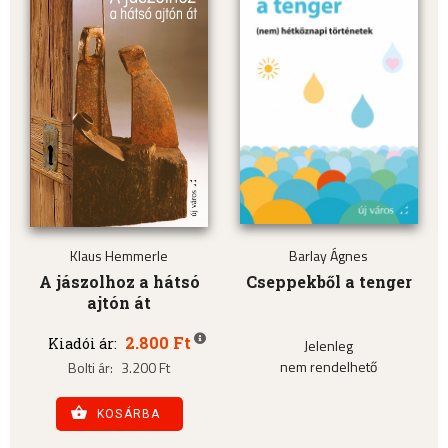
Klaus Hemmerle
Barlay Ágnes
A jászolhoz a hátsó
Cseppekből a tenger
ajtón át
2.800 Ft
Kiadói ár:
Jelenleg
nem rendelhető
Bolti ár:
3.200 Ft
KOSÁRBA