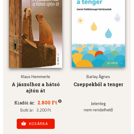
Klaus Hemmerle
Barlay Ágnes
A jászolhoz a hátsó
Cseppekből a tenger
ajtón át
2.800 Ft
Kiadói ár:
Jelenleg
nem rendelhető
Bolti ár:
3.200 Ft
KOSÁRBA