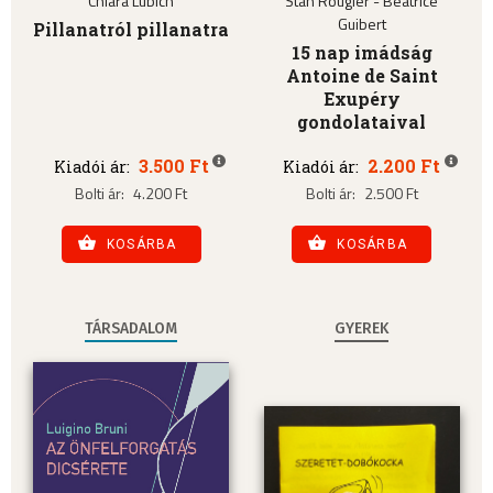
Chiara Lubich
Stan Rougier - Béatrice
Guibert
Pillanatról pillanatra
15 nap imádság
Antoine de Saint
Exupéry
gondolataival
3.500 Ft
2.200 Ft
Kiadói ár:
Kiadói ár:
Bolti ár:
4.200 Ft
Bolti ár:
2.500 Ft
KOSÁRBA
KOSÁRBA
TÁRSADALOM
GYEREK