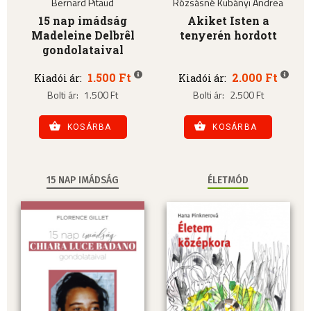
Bernard Pitaud
Rózsásné Kubányi Andrea
15 nap imádság
Akiket Isten a
Madeleine Delbrêl
tenyerén hordott
gondolataival
1.500 Ft
2.000 Ft
Kiadói ár:
Kiadói ár:
Bolti ár:
1.500 Ft
Bolti ár:
2.500 Ft
KOSÁRBA
KOSÁRBA
15 NAP IMÁDSÁG
ÉLETMÓD