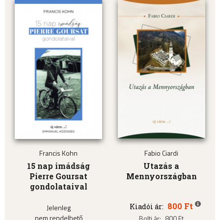
Francis Kohn
Fabio Ciardi
15 nap imádság
Utazás a
Pierre Goursat
Mennyországban
gondolataival
800 Ft
Kiadói ár:
Jelenleg
nem rendelhető
Bolti ár:
800 Ft