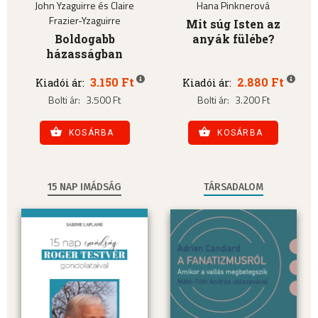
John Yzaguirre és Claire
Hana Pinknerová
Frazier-Yzaguirre
Mit súg Isten az
Boldogabb
anyák fülébe?
házasságban
3.150 Ft
2.880 Ft
Kiadói ár:
Kiadói ár:
Bolti ár:
3.500 Ft
Bolti ár:
3.200 Ft
KOSÁRBA
KOSÁRBA
15 NAP IMÁDSÁG
TÁRSADALOM