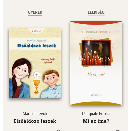
GYEREK
LELKISÉG
Mario Iasevoli
Pasquale Foresi
Elsőáldozó leszek
Mi az ima?