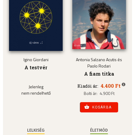
Igino Giordani
Antonia Salzano Acutis és
Paolo Rodari
A testvér
A fiam titka
4.400 Ft
Kiadói ár:
Jelenleg
nem rendelhető
Bolti ár:
4.900 Ft
KOSÁRBA
LELKISÉG
ÉLETMÓD