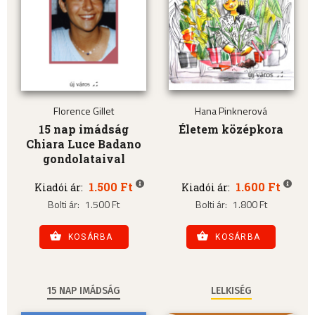
Florence Gillet
Hana Pinknerová
15 nap imádság
Életem középkora
Chiara Luce Badano
gondolataival
1.500 Ft
1.600 Ft
Kiadói ár:
Kiadói ár:
Bolti ár:
1.500 Ft
Bolti ár:
1.800 Ft
KOSÁRBA
KOSÁRBA
15 NAP IMÁDSÁG
LELKISÉG