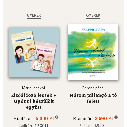
GYEREK
GYEREK
Mario Iasevoli
Ferenc pápa
Elsőáldozó leszek +
Három pillangó a tó
Gyónni készülök
felett
együtt
6.000 Ft
3.590 Ft
Kiadói ár:
Kiadói ár:
Bolti ár:
7.500 Ft
Bolti ár:
3.990 Ft