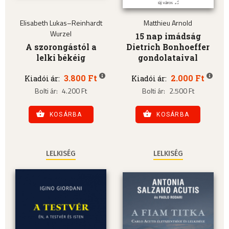
Elisabeth Lukas–Reinhardt
Matthieu Arnold
Wurzel
15 nap imádság
A szorongástól a
Dietrich Bonhoeffer
lelki békéig
gondolataival
3.800 Ft
2.000 Ft
Kiadói ár:
Kiadói ár:
Bolti ár:
4.200 Ft
Bolti ár:
2.500 Ft
KOSÁRBA
KOSÁRBA
LELKISÉG
LELKISÉG