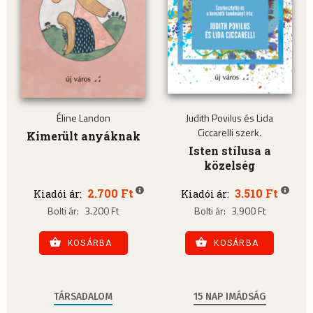
Éline Landon
Judith Povilus és Lida
Ciccarelli szerk.
Kimerült anyáknak
Isten stílusa a
közelség
2.700 Ft
3.510 Ft
Kiadói ár:
Kiadói ár:
Bolti ár:
3.200 Ft
Bolti ár:
3.900 Ft
KOSÁRBA
KOSÁRBA
TÁRSADALOM
15 NAP IMÁDSÁG