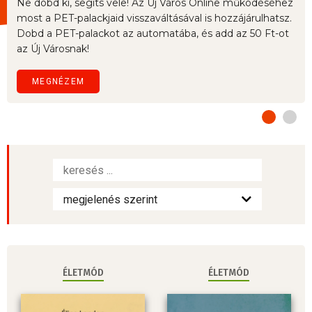
Ne dobd ki, segíts vele! Az Új Város Online működéséhez
most a PET-palackjaid visszaváltásával is hozzájárulhatsz.
Dobd a PET-palackot az automatába, és add az 50 Ft-ot
az Új Városnak!
MEGNÉZEM
ÉLETMÓD
ÉLETMÓD