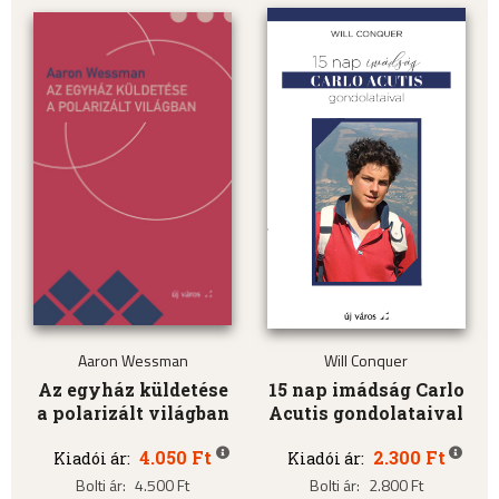
Aaron Wessman
Will Conquer
Az egyház küldetése
15 nap imádság Carlo
a polarizált világban
Acutis gondolataival
4.050 Ft
2.300 Ft
Kiadói ár:
Kiadói ár:
Bolti ár:
4.500 Ft
Bolti ár:
2.800 Ft