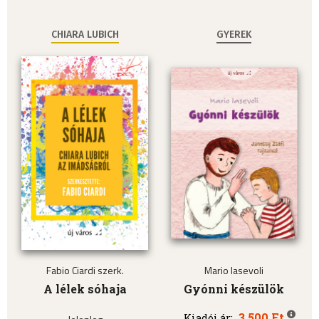
CHIARA LUBICH
GYEREK
Fabio Ciardi szerk.
Mario Iasevoli
A lélek sóhaja
Gyónni készülök
3.500 Ft
Kiadói ár: