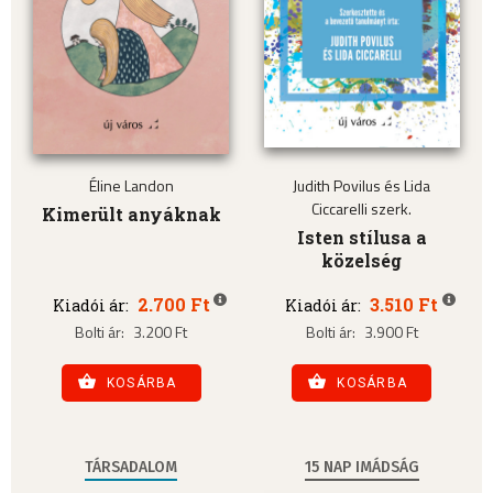
Éline Landon
Judith Povilus és Lida
Ciccarelli szerk.
Kimerült anyáknak
Isten stílusa a
közelség
2.700 Ft
3.510 Ft
Kiadói ár:
Kiadói ár:
Bolti ár:
3.200 Ft
Bolti ár:
3.900 Ft
KOSÁRBA
KOSÁRBA
TÁRSADALOM
15 NAP IMÁDSÁG