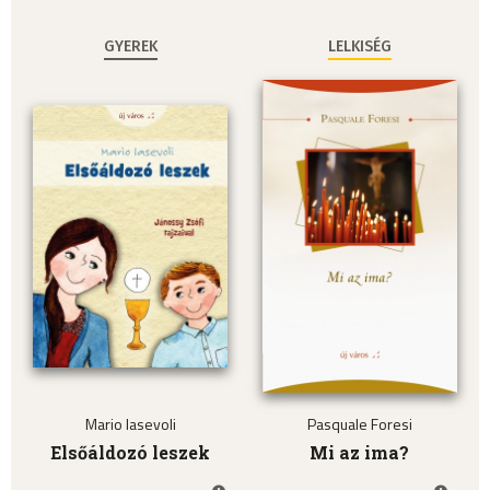
GYEREK
LELKISÉG
Mario Iasevoli
Pasquale Foresi
Elsőáldozó leszek
Mi az ima?