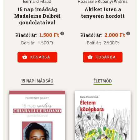
Bernard Pitaud
Rózsásné Kubányi Andrea
15 nap imádság
Akiket Isten a
Madeleine Delbrêl
tenyerén hordott
gondolataival
1.500 Ft
2.000 Ft
Kiadói ár:
Kiadói ár:
Bolti ár:
1.500 Ft
Bolti ár:
2.500 Ft
KOSÁRBA
KOSÁRBA
15 NAP IMÁDSÁG
ÉLETMÓD