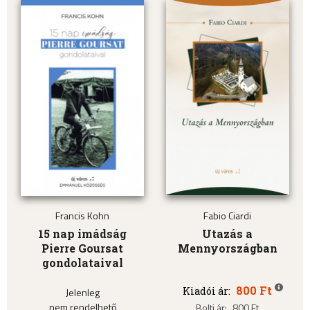
Francis Kohn
Fabio Ciardi
15 nap imádság
Utazás a
Pierre Goursat
Mennyországban
gondolataival
800 Ft
Kiadói ár:
Jelenleg
nem rendelhető
Bolti ár:
800 Ft