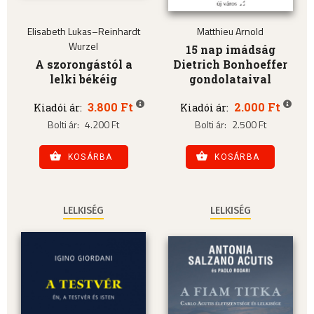
Elisabeth Lukas–Reinhardt
Matthieu Arnold
Wurzel
15 nap imádság
A szorongástól a
Dietrich Bonhoeffer
lelki békéig
gondolataival
3.800 Ft
2.000 Ft
Kiadói ár:
Kiadói ár:
Bolti ár:
4.200 Ft
Bolti ár:
2.500 Ft
KOSÁRBA
KOSÁRBA
LELKISÉG
LELKISÉG