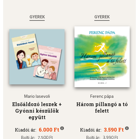
GYEREK
GYEREK
Mario Iasevoli
Ferenc pápa
Elsőáldozó leszek +
Három pillangó a tó
Gyónni készülök
felett
együtt
6.000 Ft
3.590 Ft
Kiadói ár:
Kiadói ár:
Bolti ár:
7.500 Ft
Bolti ár:
3.990 Ft