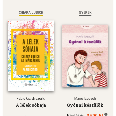
CHIARA LUBICH
GYEREK
Fabio Ciardi szerk.
Mario Iasevoli
A lélek sóhaja
Gyónni készülök
3.500 Ft
Kiadói ár: