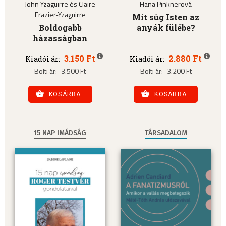
John Yzaguirre és Claire
Hana Pinknerová
Frazier-Yzaguirre
Mit súg Isten az
Boldogabb
anyák fülébe?
házasságban
3.150 Ft
2.880 Ft
Kiadói ár:
Kiadói ár:
Bolti ár:
3.500 Ft
Bolti ár:
3.200 Ft
KOSÁRBA
KOSÁRBA
15 NAP IMÁDSÁG
TÁRSADALOM