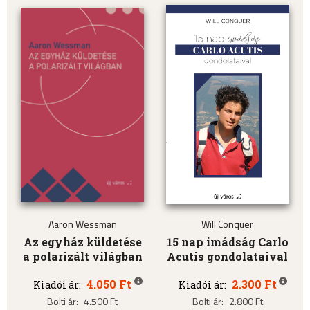
Aaron Wessman
Will Conquer
Az egyház küldetése
15 nap imádság Carlo
a polarizált világban
Acutis gondolataival
4.050 Ft
2.300 Ft
Kiadói ár:
Kiadói ár:
Bolti ár:
4.500 Ft
Bolti ár:
2.800 Ft