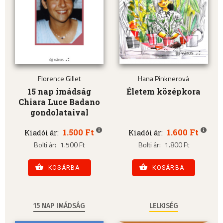
Florence Gillet
Hana Pinknerová
15 nap imádság
Életem középkora
Chiara Luce Badano
gondolataival
1.500 Ft
1.600 Ft
Kiadói ár:
Kiadói ár:
Bolti ár:
1.500 Ft
Bolti ár:
1.800 Ft
KOSÁRBA
KOSÁRBA
15 NAP IMÁDSÁG
LELKISÉG