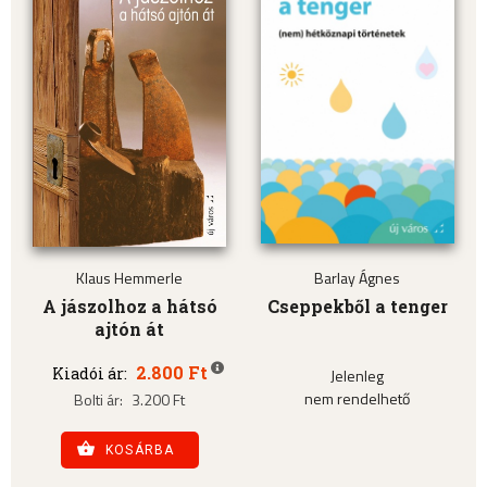
Klaus Hemmerle
Barlay Ágnes
A jászolhoz a hátsó
Cseppekből a tenger
ajtón át
2.800 Ft
Kiadói ár:
Jelenleg
nem rendelhető
Bolti ár:
3.200 Ft
KOSÁRBA