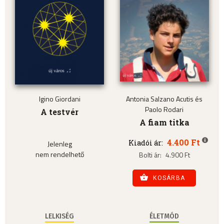
Igino Giordani
Antonia Salzano Acutis és
Paolo Rodari
A testvér
A fiam titka
4.400 Ft
Kiadói ár:
Jelenleg
nem rendelhető
Bolti ár:
4.900 Ft
KOSÁRBA
LELKISÉG
ÉLETMÓD