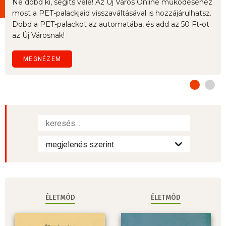
Ne dobd ki, segíts vele! Az Új Város Online működéséhez
most a PET-palackjaid visszaváltásával is hozzájárulhatsz.
Dobd a PET-palackot az automatába, és add az 50 Ft-ot
az Új Városnak!
MEGNÉZEM
ÉLETMÓD
ÉLETMÓD