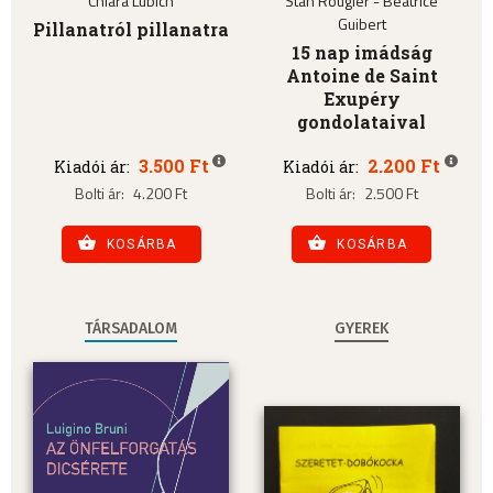
Chiara Lubich
Stan Rougier - Béatrice
Guibert
Pillanatról pillanatra
15 nap imádság
Antoine de Saint
Exupéry
gondolataival
3.500 Ft
2.200 Ft
Kiadói ár:
Kiadói ár:
Bolti ár:
4.200 Ft
Bolti ár:
2.500 Ft
KOSÁRBA
KOSÁRBA
TÁRSADALOM
GYEREK