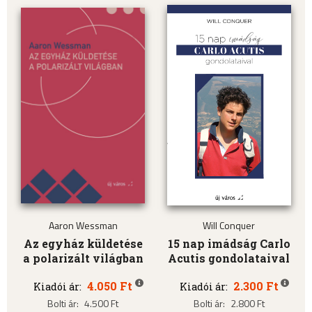
Aaron Wessman
Will Conquer
Az egyház küldetése
15 nap imádság Carlo
a polarizált világban
Acutis gondolataival
4.050 Ft
2.300 Ft
Kiadói ár:
Kiadói ár:
Bolti ár:
4.500 Ft
Bolti ár:
2.800 Ft