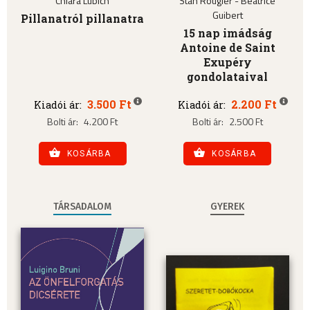
Chiara Lubich
Stan Rougier - Béatrice
Guibert
Pillanatról pillanatra
15 nap imádság
Antoine de Saint
Exupéry
gondolataival
3.500 Ft
2.200 Ft
Kiadói ár:
Kiadói ár:
Bolti ár:
4.200 Ft
Bolti ár:
2.500 Ft
KOSÁRBA
KOSÁRBA
TÁRSADALOM
GYEREK