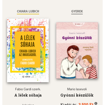
CHIARA LUBICH
GYEREK
Fabio Ciardi szerk.
Mario Iasevoli
A lélek sóhaja
Gyónni készülök
3.500 Ft
Kiadói ár: