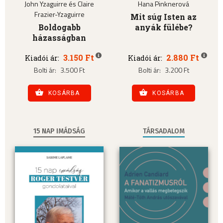
John Yzaguirre és Claire
Hana Pinknerová
Frazier-Yzaguirre
Mit súg Isten az
Boldogabb
anyák fülébe?
házasságban
3.150 Ft
2.880 Ft
Kiadói ár:
Kiadói ár:
Bolti ár:
3.500 Ft
Bolti ár:
3.200 Ft
KOSÁRBA
KOSÁRBA
15 NAP IMÁDSÁG
TÁRSADALOM