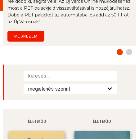
Ne dobd ki, segíts vele! Az Új Város Online működéséhez
most a PET-palackjaid visszaváltásával is hozzájárulhatsz.
Dobd a PET-palackot az automatába, és add az 50 Ft-ot
az Új Városnak!
MEGNÉZEM
ÉLETMÓD
ÉLETMÓD