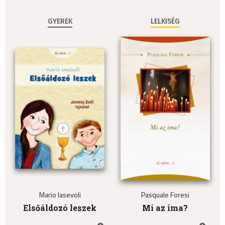
GYEREK
LELKISÉG
Mario Iasevoli
Pasquale Foresi
Elsőáldozó leszek
Mi az ima?