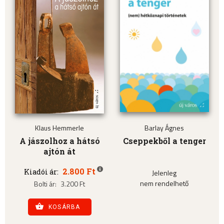
Klaus Hemmerle
Barlay Ágnes
A jászolhoz a hátsó
Cseppekből a tenger
ajtón át
2.800 Ft
Kiadói ár:
Jelenleg
nem rendelhető
Bolti ár:
3.200 Ft
KOSÁRBA