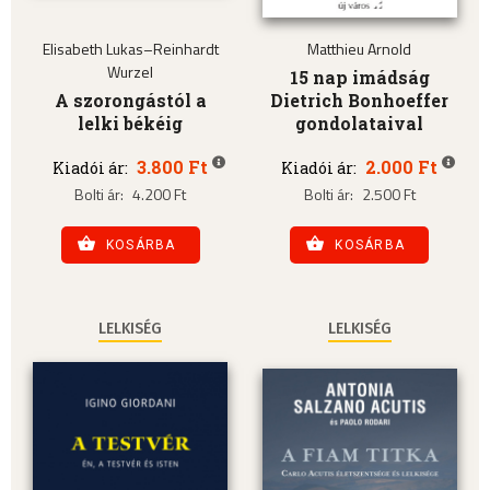
Elisabeth Lukas–Reinhardt
Matthieu Arnold
Wurzel
15 nap imádság
A szorongástól a
Dietrich Bonhoeffer
lelki békéig
gondolataival
3.800 Ft
2.000 Ft
Kiadói ár:
Kiadói ár:
Bolti ár:
4.200 Ft
Bolti ár:
2.500 Ft
KOSÁRBA
KOSÁRBA
LELKISÉG
LELKISÉG