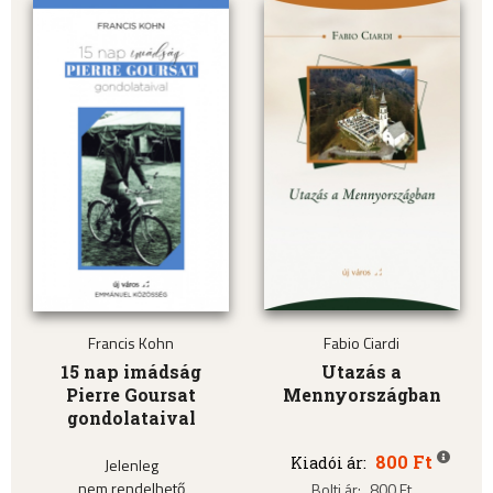
Francis Kohn
Fabio Ciardi
15 nap imádság
Utazás a
Pierre Goursat
Mennyországban
gondolataival
800 Ft
Kiadói ár:
Jelenleg
nem rendelhető
Bolti ár:
800 Ft