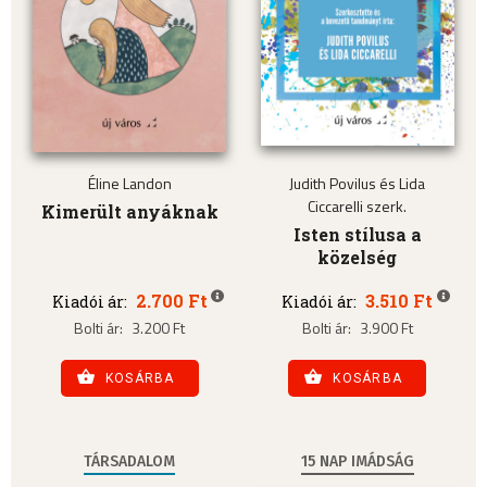
Éline Landon
Judith Povilus és Lida
Ciccarelli szerk.
Kimerült anyáknak
Isten stílusa a
közelség
2.700 Ft
3.510 Ft
Kiadói ár:
Kiadói ár:
Bolti ár:
3.200 Ft
Bolti ár:
3.900 Ft
KOSÁRBA
KOSÁRBA
TÁRSADALOM
15 NAP IMÁDSÁG