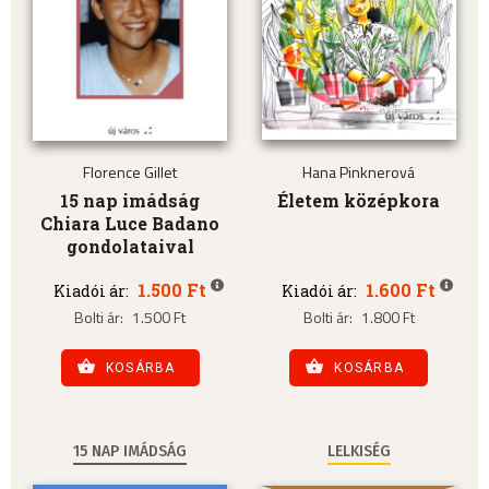
Florence Gillet
Hana Pinknerová
15 nap imádság
Életem középkora
Chiara Luce Badano
gondolataival
1.500 Ft
1.600 Ft
Kiadói ár:
Kiadói ár:
Bolti ár:
1.500 Ft
Bolti ár:
1.800 Ft
KOSÁRBA
KOSÁRBA
15 NAP IMÁDSÁG
LELKISÉG