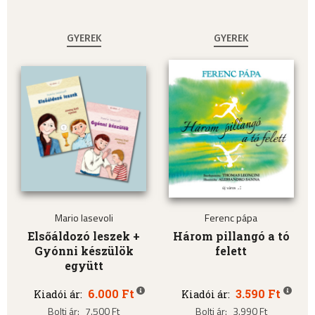
GYEREK
GYEREK
Mario Iasevoli
Ferenc pápa
Elsőáldozó leszek +
Három pillangó a tó
Gyónni készülök
felett
együtt
6.000 Ft
3.590 Ft
Kiadói ár:
Kiadói ár:
Bolti ár:
7.500 Ft
Bolti ár:
3.990 Ft