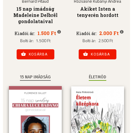
Bernard Pitaud
Rózsásné Kubányi Andrea
15 nap imádság
Akiket Isten a
Madeleine Delbrêl
tenyerén hordott
gondolataival
1.500 Ft
2.000 Ft
Kiadói ár:
Kiadói ár:
Bolti ár:
1.500 Ft
Bolti ár:
2.500 Ft
KOSÁRBA
KOSÁRBA
15 NAP IMÁDSÁG
ÉLETMÓD