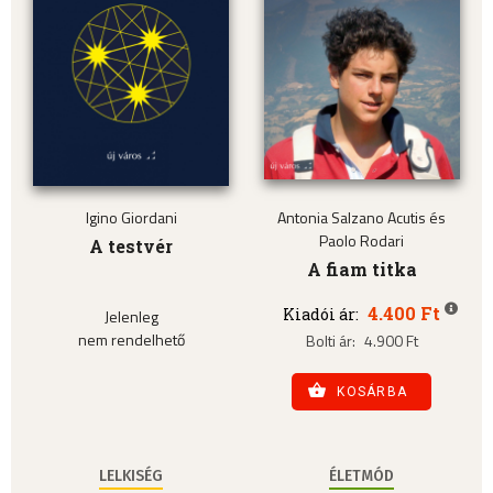
Igino Giordani
Antonia Salzano Acutis és
Paolo Rodari
A testvér
A fiam titka
4.400 Ft
Kiadói ár:
Jelenleg
nem rendelhető
Bolti ár:
4.900 Ft
KOSÁRBA
LELKISÉG
ÉLETMÓD