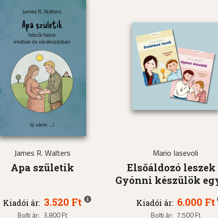
James R. Walters
Mario Iasevoli
Apa születik
Elsőáldozó leszek
Gyónni készülök eg
3.520 Ft
6.000 Ft
Kiadói ár:
Kiadói ár:
Bolti ár:
3.800 Ft
Bolti ár:
7.500 Ft