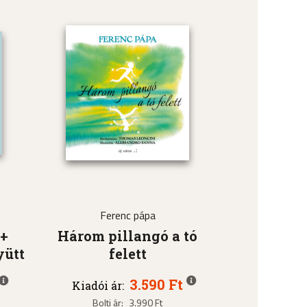
Ferenc pápa
 +
Három pillangó a tó
yütt
felett
3.590 Ft
Kiadói ár:
Bolti ár:
3.990 Ft