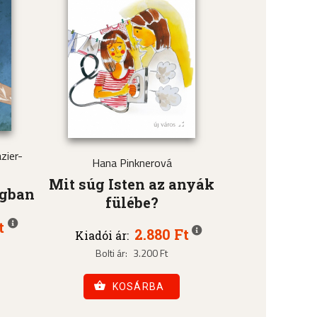
zier-
Hana Pinknerová
Mit súg Isten az anyák
ágban
fülébe?
t
2.880 Ft
Kiadói ár:
Bolti ár:
3.200 Ft
KOSÁRBA