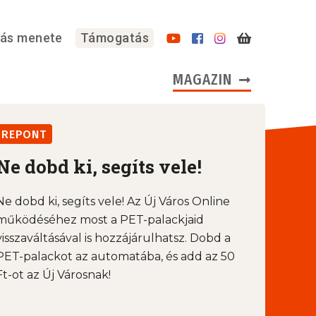
lás menete
Támogatás
MAGAZIN
REPONT
Ne dobd ki, segíts vele!
Ne dobd ki, segíts vele! Az Új Város Online
működéséhez most a PET-palackjaid
visszaváltásával is hozzájárulhatsz. Dobd a
PET-palackot az automatába, és add az 50
Ft-ot az Új Városnak!