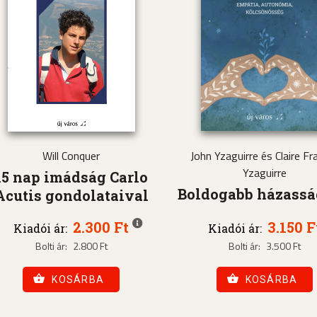
Will Conquer
John Yzaguirre és Claire Fra
Yzaguirre
15 nap imádság Carlo
Boldogabb házass
Acutis gondolataival
2.300 Ft
3.150 F
Kiadói ár:
Kiadói ár:
Bolti ár:
2.800 Ft
Bolti ár:
3.500 Ft
KOSÁRBA
KOSÁRBA