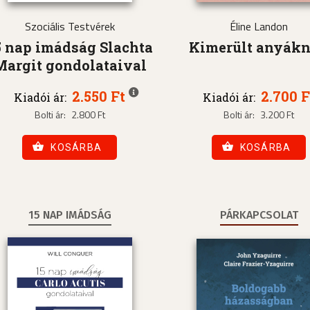
Szociális Testvérek
Éline Landon
5 nap imádság Slachta
Kimerült anyák
Margit gondolataival
2.550 Ft
2.700 F
Kiadói ár:
Kiadói ár:
Bolti ár:
2.800 Ft
Bolti ár:
3.200 Ft
KOSÁRBA
KOSÁRBA
15 NAP IMÁDSÁG
PÁRKAPCSOLAT