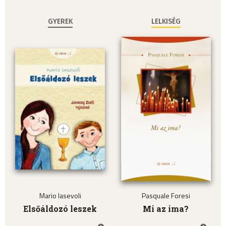
GYEREK
LELKISÉG
Mario Iasevoli
Pasquale Foresi
Elsőáldozó leszek
Mi az ima?