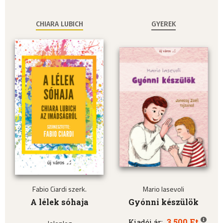
CHIARA LUBICH
GYEREK
Fabio Ciardi szerk.
Mario Iasevoli
A lélek sóhaja
Gyónni készülök
3.500 Ft
Kiadói ár: