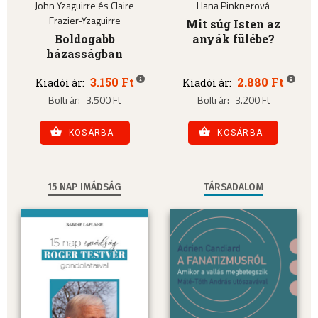
John Yzaguirre és Claire
Hana Pinknerová
Frazier-Yzaguirre
Mit súg Isten az
Boldogabb
anyák fülébe?
házasságban
3.150 Ft
2.880 Ft
Kiadói ár:
Kiadói ár:
Bolti ár:
3.500 Ft
Bolti ár:
3.200 Ft
KOSÁRBA
KOSÁRBA
15 NAP IMÁDSÁG
TÁRSADALOM