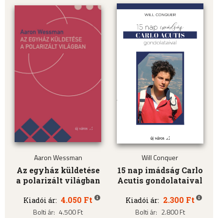
Aaron Wessman
Will Conquer
Az egyház küldetése
15 nap imádság Carlo
a polarizált világban
Acutis gondolataival
4.050 Ft
2.300 Ft
Kiadói ár:
Kiadói ár:
Bolti ár:
4.500 Ft
Bolti ár:
2.800 Ft