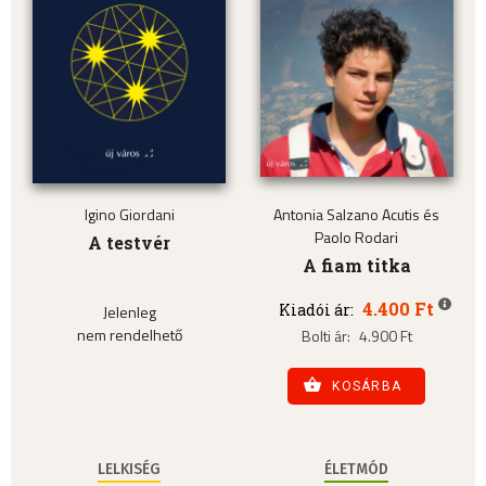
Igino Giordani
Antonia Salzano Acutis és
Paolo Rodari
A testvér
A fiam titka
4.400 Ft
Kiadói ár:
Jelenleg
nem rendelhető
Bolti ár:
4.900 Ft
KOSÁRBA
LELKISÉG
ÉLETMÓD