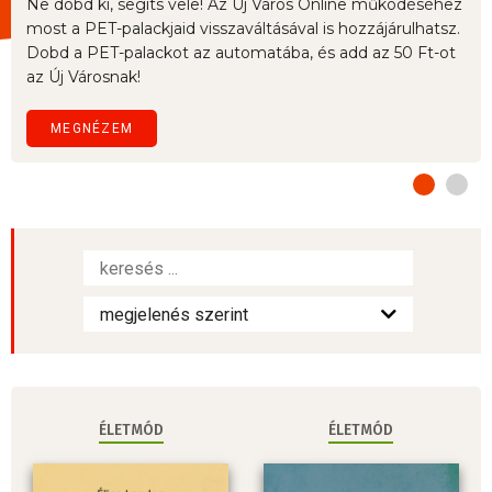
Ne dobd ki, segíts vele! Az Új Város Online működéséhez
most a PET-palackjaid visszaváltásával is hozzájárulhatsz.
Dobd a PET-palackot az automatába, és add az 50 Ft-ot
az Új Városnak!
MEGNÉZEM
ÉLETMÓD
ÉLETMÓD