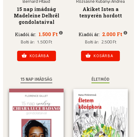
Bernard Pitaud
Rózsásné Kubányi Andrea
15 nap imádság
Akiket Isten a
Madeleine Delbrêl
tenyerén hordott
gondolataival
1.500 Ft
2.000 Ft
Kiadói ár:
Kiadói ár:
Bolti ár:
1.500 Ft
Bolti ár:
2.500 Ft
KOSÁRBA
KOSÁRBA
15 NAP IMÁDSÁG
ÉLETMÓD