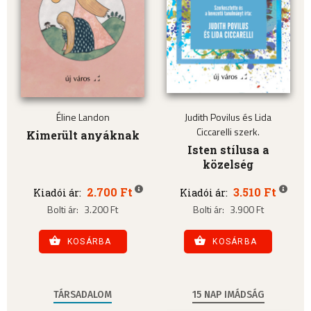
Éline Landon
Judith Povilus és Lida
Ciccarelli szerk.
Kimerült anyáknak
Isten stílusa a
közelség
2.700 Ft
3.510 Ft
Kiadói ár:
Kiadói ár:
Bolti ár:
3.200 Ft
Bolti ár:
3.900 Ft
KOSÁRBA
KOSÁRBA
TÁRSADALOM
15 NAP IMÁDSÁG