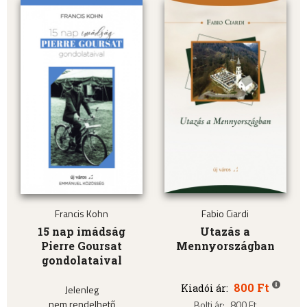
Francis Kohn
Fabio Ciardi
15 nap imádság
Utazás a
Pierre Goursat
Mennyországban
gondolataival
800 Ft
Kiadói ár:
Jelenleg
nem rendelhető
Bolti ár:
800 Ft