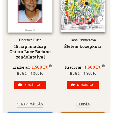
Florence Gillet
Hana Pinknerová
15 nap imádság
Életem középkora
Chiara Luce Badano
gondolataival
1.500 Ft
1.600 Ft
Kiadói ár:
Kiadói ár:
Bolti ár:
1.500 Ft
Bolti ár:
1.800 Ft
KOSÁRBA
KOSÁRBA
15 NAP IMÁDSÁG
LELKISÉG