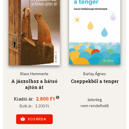
Klaus Hemmerle
Barlay Ágnes
A jászolhoz a hátsó
Cseppekből a tenger
ajtón át
2.800 Ft
Kiadói ár:
Jelenleg
nem rendelhető
Bolti ár:
3.200 Ft
KOSÁRBA