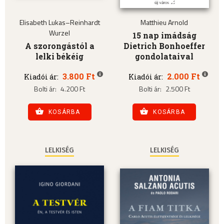
Elisabeth Lukas–Reinhardt
Matthieu Arnold
Wurzel
15 nap imádság
A szorongástól a
Dietrich Bonhoeffer
lelki békéig
gondolataival
3.800 Ft
2.000 Ft
Kiadói ár:
Kiadói ár:
Bolti ár:
4.200 Ft
Bolti ár:
2.500 Ft
KOSÁRBA
KOSÁRBA
LELKISÉG
LELKISÉG