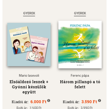
GYEREK
GYEREK
Mario Iasevoli
Ferenc pápa
Elsőáldozó leszek +
Három pillangó a tó
Gyónni készülök
felett
együtt
6.000 Ft
3.590 Ft
Kiadói ár:
Kiadói ár:
Bolti ár:
7.500 Ft
Bolti ár:
3.990 Ft