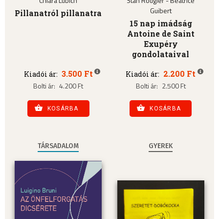
Chiara Lubich
Stan Rougier - Béatrice
Guibert
Pillanatról pillanatra
15 nap imádság
Antoine de Saint
Exupéry
gondolataival
3.500 Ft
2.200 Ft
Kiadói ár:
Kiadói ár:
Bolti ár:
4.200 Ft
Bolti ár:
2.500 Ft
KOSÁRBA
KOSÁRBA
TÁRSADALOM
GYEREK