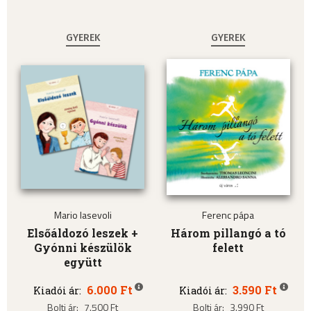
GYEREK
GYEREK
Mario Iasevoli
Ferenc pápa
Elsőáldozó leszek +
Három pillangó a tó
Gyónni készülök
felett
együtt
6.000 Ft
3.590 Ft
Kiadói ár:
Kiadói ár:
Bolti ár:
7.500 Ft
Bolti ár:
3.990 Ft