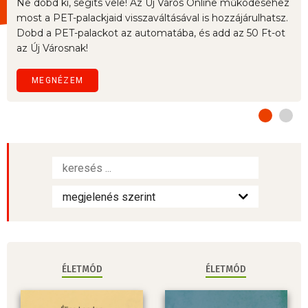
Ne dobd ki, segíts vele! Az Új Város Online működéséhez
most a PET-palackjaid visszaváltásával is hozzájárulhatsz.
Dobd a PET-palackot az automatába, és add az 50 Ft-ot
az Új Városnak!
MEGNÉZEM
ÉLETMÓD
ÉLETMÓD