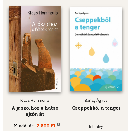
Klaus Hemmerle
Barlay Ágnes
A jászolhoz a hátsó
Cseppekből a tenger
ajtón át
2.800 Ft
Kiadói ár:
Jelenleg