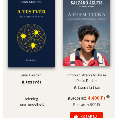
Igino Giordani
Antonia Salzano Acutis és
Paolo Rodari
A testvér
A fiam titka
4.400 Ft
Kiadói ár:
Jelenleg
nem rendelhető
Bolti ár:
4.900 Ft
KOSÁRBA