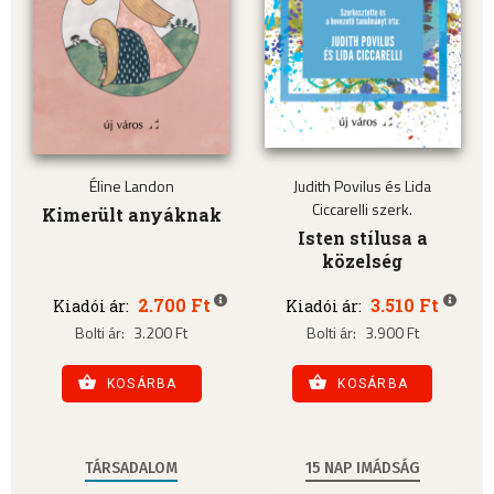
Éline Landon
Judith Povilus és Lida
Ciccarelli szerk.
Kimerült anyáknak
Isten stílusa a
közelség
2.700 Ft
3.510 Ft
Kiadói ár:
Kiadói ár:
Bolti ár:
3.200 Ft
Bolti ár:
3.900 Ft
KOSÁRBA
KOSÁRBA
TÁRSADALOM
15 NAP IMÁDSÁG