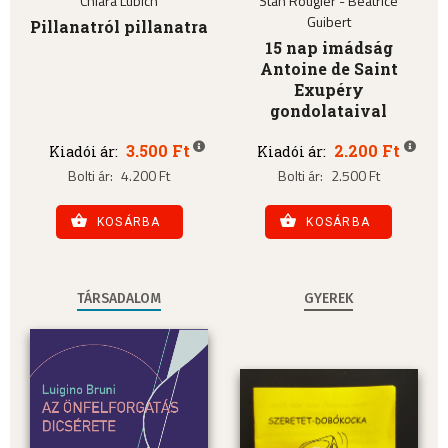
Chiara Lubich
Stan Rougier - Béatrice
Guibert
Pillanatról pillanatra
15 nap imádság
Antoine de Saint
Exupéry
gondolataival
3.500 Ft
2.200 Ft
Kiadói ár:
Kiadói ár:
Bolti ár:
4.200 Ft
Bolti ár:
2.500 Ft
KOSÁRBA
KOSÁRBA
TÁRSADALOM
GYEREK