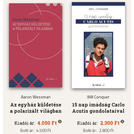
Aaron Wessman
Will Conquer
Az egyház küldetése
15 nap imádság Carlo
a polarizált világban
Acutis gondolataival
4.050 Ft
2.300 Ft
Kiadói ár:
Kiadói ár:
Bolti ár:
4.500 Ft
Bolti ár:
2.800 Ft