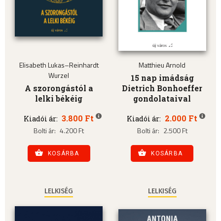
Elisabeth Lukas–Reinhardt
Matthieu Arnold
Wurzel
15 nap imádság
A szorongástól a
Dietrich Bonhoeffer
lelki békéig
gondolataival
3.800 Ft
2.000 Ft
Kiadói ár:
Kiadói ár:
Bolti ár:
4.200 Ft
Bolti ár:
2.500 Ft
KOSÁRBA
KOSÁRBA
LELKISÉG
LELKISÉG