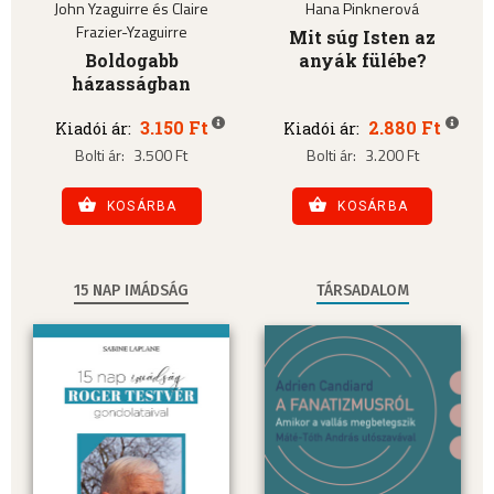
John Yzaguirre és Claire
Hana Pinknerová
Frazier-Yzaguirre
Mit súg Isten az
Boldogabb
anyák fülébe?
házasságban
3.150 Ft
2.880 Ft
Kiadói ár:
Kiadói ár:
Bolti ár:
3.500 Ft
Bolti ár:
3.200 Ft
KOSÁRBA
KOSÁRBA
15 NAP IMÁDSÁG
TÁRSADALOM